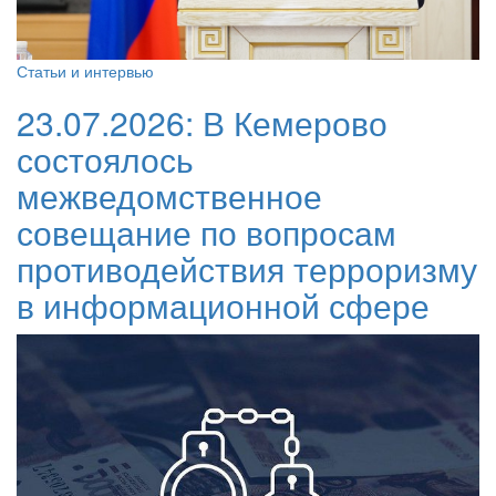
Статьи и интервью
23.07.2026:
В Кемерово
состоялось
межведомственное
совещание по вопросам
противодействия терроризму
в информационной сфере