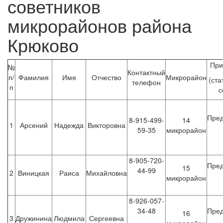
советников
микрорайонов района
Крюково
При
№
Контактный
п/
Фамилия
Имя
Отчество
Микрорайон
(ста
телефон
п
с
Пред
8-915-499-
14
1
Арсений
Надежда
Викторовна
59-35
микрорайон
8-905-720-
Пред
15
44-99
2
Виницкая
Раиса
Михайловна
микрорайон
8-926-057-
34-48
Пред
16
3
Дружинина
Людмила
Сергеевна