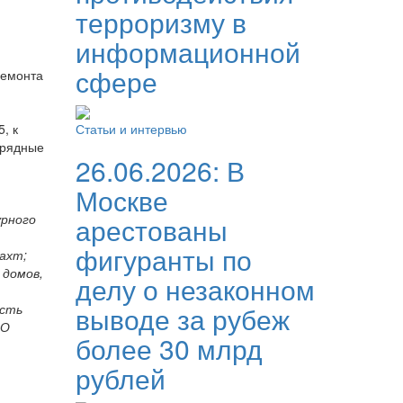
терроризму в
информационной
сфере
ремонта
, к
Статьи и интервью
дрядные
26.06.2026:
В
Москве
урного
арестованы
фигуранты по
ахт;
 домов,
делу о незаконном
ость
выводе за рубеж
«О
более 30 млрд
рублей