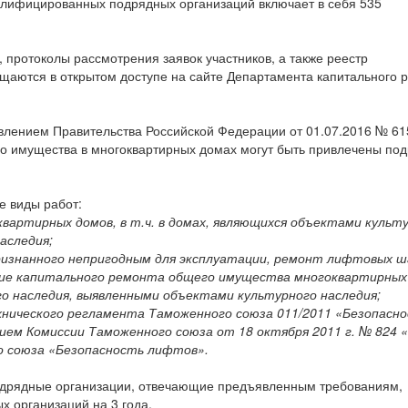
лифицированных подрядных организаций включает в себя 535
 протоколы рассмотрения заявок участников, а также реестр
аются в открытом доступе на сайте Департамента капитального 
влением Правительства Российской Федерации от 01.07.2016 № 615
о имущества в многоквартирных домах могут быть привлечены по
 виды работ:
артирных домов, в т.ч. в домах, являющихся объектами культ
аследия;
признанного непригодным для эксплуатации, ремонт лифтовых ш
ание капитального ремонта общего имущества многоквартирных
го наследия, выявленными объектами культурного наследия;
нического регламента Таможенного союза 011/2011 «Безопасн
ием Комиссии Таможенного союза от 18 октября 2011 г. № 824 
о союза «Безопасность лифтов».
одрядные организации, отвечающие предъявленным требованиям,
 организаций на 3 года.