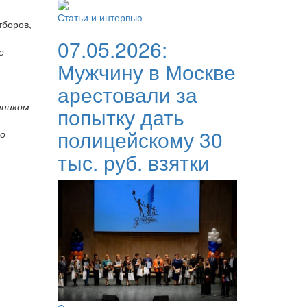
Статьи и интервью
тборов,
07.05.2026:
е
Мужчину в Москве
арестовали за
тником
попытку дать
полицейскому 30
го
тыс. руб. взятки