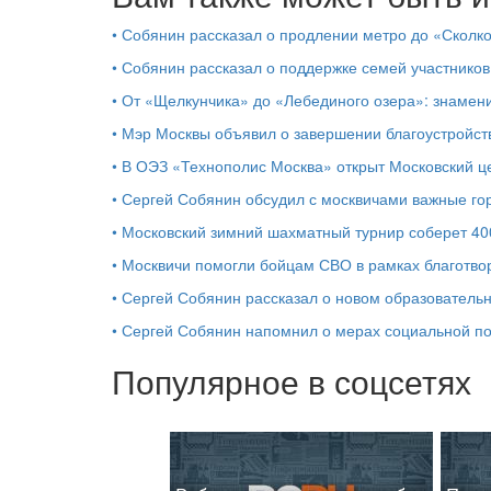
•
Собянин рассказал о продлении метро до «Сколк
•
Собянин рассказал о поддержке семей участников
•
От «Щелкунчика» до «Лебединого озера»: знамен
•
Мэр Москвы объявил о завершении благоустройс
•
В ОЭЗ «Технополис Москва» открыт Московский 
•
Сергей Собянин обсудил с москвичами важные го
•
Московский зимний шахматный турнир соберет 40
•
Москвичи помогли бойцам СВО в рамках благотво
•
Сергей Собянин рассказал о новом образователь
•
Сергей Собянин напомнил о мерах социальной 
Популярное в соцсетях