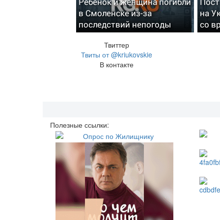
Ребенок и женщина погибли
Пост
в Смоленске из-за
на У
последствий непогоды
со в
Твиттер
Твиты от @kriukovskie
В контакте
Полезные ссылки: