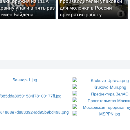
авки оружия из США
производителей упаковки
краину упали в пять раз
для молочки в России
ремен Байдена
прекратил работу