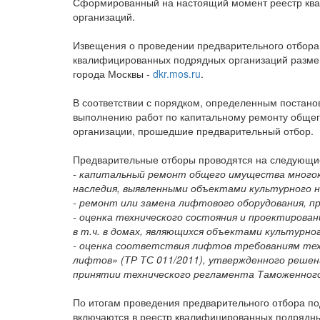
Сформированный на настоящий момент реестр ква
организаций.
Извещения о проведении предварительного отбора,
квалифицированных подрядных организаций размещ
города Москвы -
dkr.mos.ru
.
В соответствии с порядком, определенным постано
выполнению работ по капитальному ремонту общег
организации, прошедшие предварительный отбор.
Предварительные отборы проводятся на следующие
- капитальный ремонт общего имущества многокв
наследия, выявленными объектами культурного н
- ремонт или замена лифтового оборудования, 
- оценка технического состояния и проектиров
в т.ч. в домах, являющихся объектами культурно
- оценка соответствия лифтов требованиям тех
лифтов» (ТР ТС 011/2011), утвержденного решен
принятии технического регламента Таможенног
По итогам проведения предварительного отбора п
включаются в реестр квалифицированных подрядных