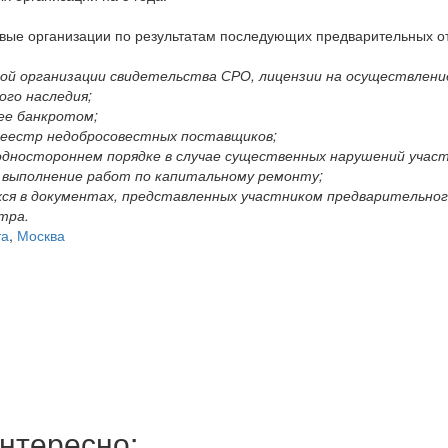
овые организации по результатам последующих предварительных о
ной организации свидетельства СРО, лицензии на осуществлени
го наследия;
 ее банкротом;
 реестр недобросовестных поставщиков;
 одностороннем порядке в случае существенных нарушений учас
 выполнение работ по капитальному ремонту;
хся в документах, представленных участником предварительно
тра.
та
,
Москва
нтересно: