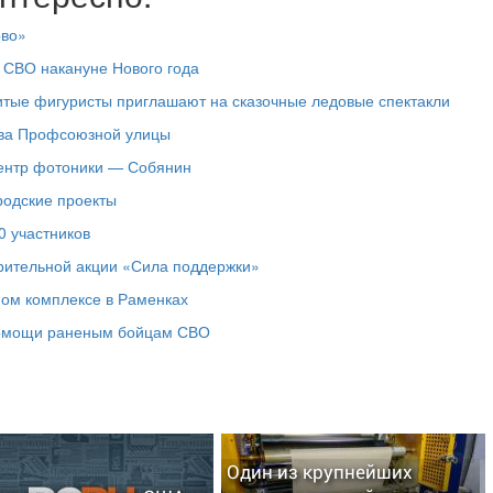
ово»
 СВО накануне Нового года
итые фигуристы приглашают на сказочные ледовые спектакли
тва Профсоюзной улицы
центр фотоники — Собянин
родские проекты
0 участников
рительной акции «Сила поддержки»
ном комплексе в Раменках
помощи раненым бойцам СВО
Один из крупнейших