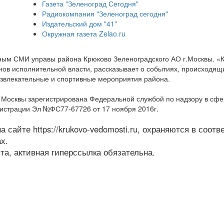
Газета "Зеленоград Сегодня"
Радиокомпания "Зеленоград сегодня"
Издательский дом "41"
Окружная газета Zelao.ru
нным СМИ управы района Крюково Зеленоградского АО г.Москвы. «
ов исполнительной власти, рассказывает о событиях, происходящих
развлекательные и спортивные мероприятия района.
а Москвы зарегистрирована Федеральной службой по надзору в сф
гистрации Эл №ФС77-67726 от 17 ноября 2016г.
 сайте https://krukovo-vedomosti.ru, охраняются в соот
х.
а, активная гиперссылка обязательна.