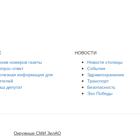
С
НОВОСТИ
рхив номеров газеты
Новости столицы
опрос-ответ
События
олезная информация для
Здравоохранение
ителей
Транспорт
аш депутат
Безопасность
Эхо Победы
Окружные СМИ ЗелАО