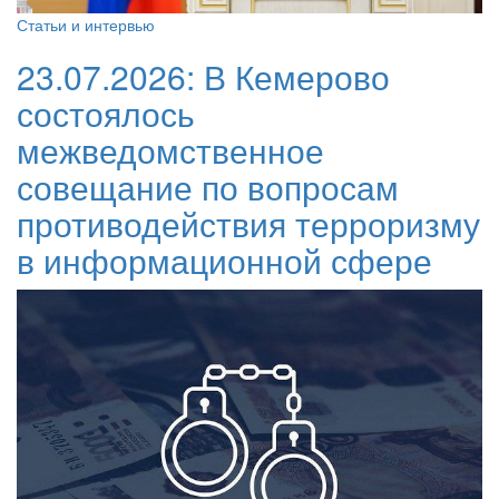
Статьи и интервью
23.07.2026:
В Кемерово
состоялось
межведомственное
совещание по вопросам
противодействия терроризму
в информационной сфере