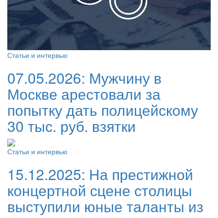
Статьи и интервью
07.05.2026:
Мужчину в
Москве арестовали за
попытку дать полицейскому
30 тыс. руб. взятки
Статьи и интервью
15.12.2025:
На престижной
концертной сцене столицы
выступили юные таланты из