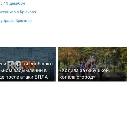
 с 13 декабря
ассников в Крюково
а управы Крюково
ли Сызрани сообщают
льном задымлении в
«Ходила за бабушкой,
де после атаки БПЛА
копала огород»