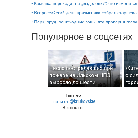
•
Каменка переходит на „выделенку”: что изменится
•
Всероссийский день призывника собрал старшекл
•
Парк, пруд, пешеходные зоны: что проверил глав
Популярное в соцсетях
Число пострадавших при
Жите
пожаре на Ильском НПЗ
о си
выросло до шести
горо
Твиттер
Твиты от @kriukovskie
В контакте