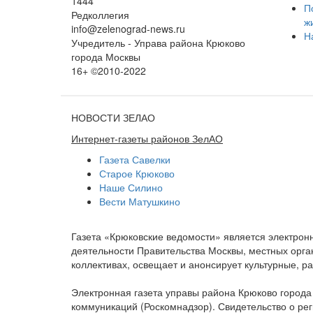
1444
П
Редколлегия
ж
info@zelenograd-news.ru
Н
Учредитель - Управа района Крюково
города Москвы
16+ ©2010-2022
НОВОСТИ ЗЕЛАО
Интернет-газеты районов ЗелАО
Газета Савелки
Старое Крюково
Наше Силино
Вести Матушкино
Газета «Крюковские ведомости» является электро
деятельности Правительства Москвы, местных орган
коллективах, освещает и анонсирует культурные, 
Электронная газета управы района Крюково город
коммуникаций (Роскомнадзор). Свидетельство о ре