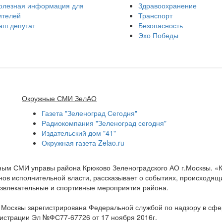
олезная информация для
Здравоохранение
ителей
Транспорт
аш депутат
Безопасность
Эхо Победы
Окружные СМИ ЗелАО
Газета "Зеленоград Сегодня"
Радиокомпания "Зеленоград сегодня"
Издательский дом "41"
Окружная газета Zelao.ru
нным СМИ управы района Крюково Зеленоградского АО г.Москвы. «
ов исполнительной власти, рассказывает о событиях, происходящих
развлекательные и спортивные мероприятия района.
а Москвы зарегистрирована Федеральной службой по надзору в сф
гистрации Эл №ФС77-67726 от 17 ноября 2016г.