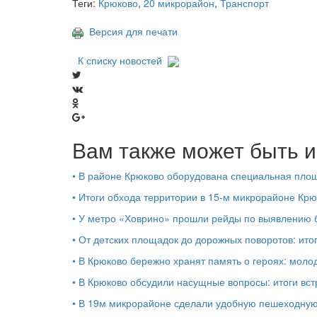
Теги:
Крюково
,
20 микрорайон
,
Транспорт
Версия для печати
К списку новостей
Вам также может быть и
•
В районе Крюково оборудована специальная площ
•
Итоги обхода территории в 15‑м микрорайоне Крю
•
У метро «Ховрино» прошли рейды по выявлению б
•
От детских площадок до дорожных поворотов: ито
•
В Крюково бережно хранят память о героях: моло
•
В Крюково обсудили насущные вопросы: итоги вст
•
В 19м микрорайоне сделали удобную пешеходную