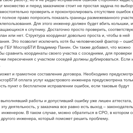
г множество и перед заказчиком стоит не простая задача по выбор
самостоятельно проверить и проконтролировать отсутствие ошибок 
 полное право попросить показать границы размежеванного участк
емлепользования. Для этого инженер должен будет вбить колышки, и
ащающихся к спутнику. Достаточно просто проверить, соответству
лан или нет. Структура координат довольно проста и, чтобы в ней
ания. Это позволит исключить хотя бы человеческий фактор – оши
ор ГБУ МосгорБТИ Владимир Панин. Он также добавил, что можно
бы сравнить координаты своего участка с соседними, для проверки
очки пересечения с участком соседей должны дублироваться. Если 
.
может и грамотное составление договора. Необходимо предусмотр
осгорБТИ оплата услуг кадастрового инженера предусмотрена толь
есть пункт о бесплатном исправлении ошибок, если таковые будут
, выполнявший работы и допустивший ошибку уже лишен аттестата,
ту деятельность, у заказчика все равно есть выход – законодател
 инженером. В таком случае, можно обратиться в СРО, в котором с
 другого инженера, который поможет решить проблему.