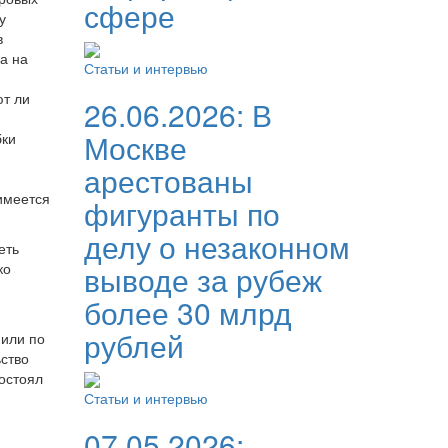
сфере
у
в
а на
Статьи и интервью
ют ли
26.06.2026:
В
Москве
бки
арестованы
имеется
фигуранты по
делу о незаконном
еть
ко
выводе за рубеж
более 30 млрд
рублей
 или по
ьство
остоял
Статьи и интервью
07.05.2026: