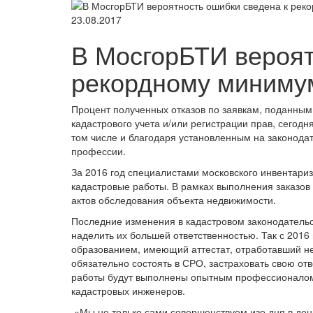
23.08.2017
В МосгорБТИ вероят
рекордному миниму
Процент полученных отказов по заявкам, поданны
кадастрового учета и/или регистрации прав, сегодн
том числе и благодаря установленным на законода
профессии.
За 2016 год специалистами московского инвентариз
кадастровые работы. В рамках выполнения заказов 
актов обследования объекта недвижимости.
Последние изменения в кадастровом законодательс
наделить их большей ответственностью. Так с 2016
образованием, имеющий аттестат, отработавший н
обязательно состоять в СРО, застраховать свою отв
работы будут выполнены опытным профессионалом.
кадастровых инженеров.
«Мы не только сами совершенствуем изо дня в ден