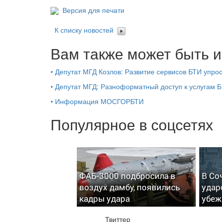
Версия для печати
К списку новостей
Вам также может быть и
•
Депутат МГД Козлов: Развитие сервисов БТИ упро
•
Депутат МГД: Разноформатный доступ к услугам 
•
Информация МОСГОРБТИ
Популярное в соцсетях
ФАБ-3000 подбросила в
В Со
воздух дамбу, появились
удар
кадры удара
убеж
Твиттер