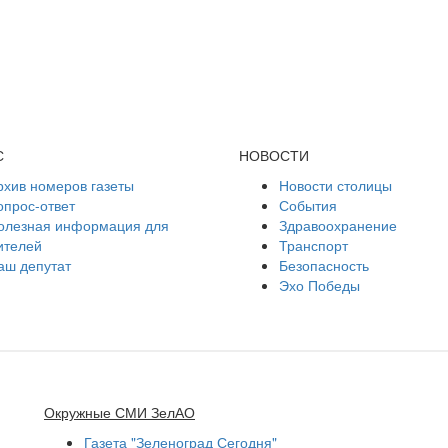
С
НОВОСТИ
рхив номеров газеты
Новости столицы
опрос-ответ
События
олезная информация для
Здравоохранение
ителей
Транспорт
аш депутат
Безопасность
Эхо Победы
Окружные СМИ ЗелАО
Газета "Зеленоград Сегодня"