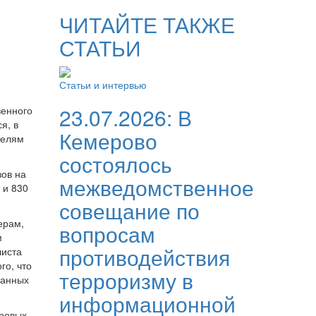
ЧИТАЙТЕ ТАКЖЕ
СТАТЬИ
Статьи и интервью
23.07.2026:
В
венного
я, в
Кемерово
телям
состоялось
зов на
межведомственное
 и 830
совещание по
ерам,
вопросам
м
противодействия
листа
го, что
терроризму в
ванных
информационной
тровых