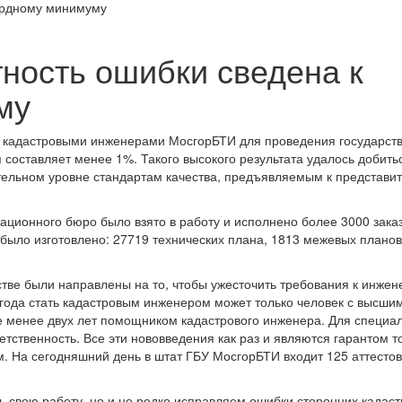
ность ошибки сведена к
му
м кадастровыми инженерами МосгорБТИ для проведения государст
я составляет менее 1%. Такого высокого результата удалось добитьс
тельном уровне стандартам качества, предъявляемым к представи
ационного бюро было взято в работу и исполнено более 3000 зака
было изготовлено: 27719 технических плана, 1813 межевых планов
тве были направлены на то, чтобы ужесточить требования к инжен
 года стать кадастровым инженером может только человек с высши
е менее двух лет помощником кадастрового инженера. Для специа
етственность. Все эти нововведения как раз и являются гарантом то
 На сегодняшний день в штат ГБУ МосгорБТИ входит 125 аттесто
ь свою работу, но и не редко исправляем ошибки сторонних кадас