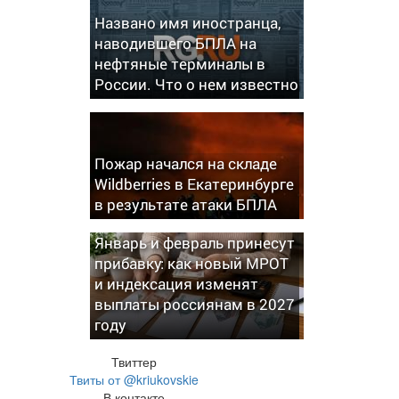
Названо имя иностранца,
наводившего БПЛА на
нефтяные терминалы в
России. Что о нем известно
Пожар начался на складе
Wildberries в Екатеринбурге
в результате атаки БПЛА
Январь и февраль принесут
прибавку: как новый МРОТ
и индексация изменят
выплаты россиянам в 2027
году
Твиттер
Твиты от @kriukovskie
В контакте