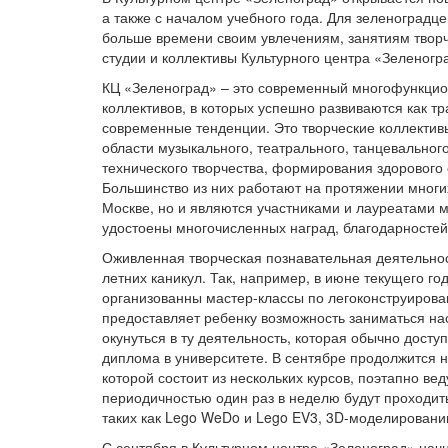
а также с началом учебного года. Для зеленоградце
больше времени своим увлечениям, занятиям твор
студии и коллективы Культурного центра «Зеленогр
КЦ «Зеленоград» – это современный многофункцион
коллективов, в которых успешно развиваются как 
современные тенденции. Это творческие коллективы
области музыкального, театрального, танцевального
технического творчества, формирования здорового
Большинство из них работают на протяжении многих
Москве, но и являются участниками и лауреатами м
удостоены многочисленных наград, благодарностей 
Оживленная творческая познавательная деятельнос
летних каникул. Так, например, в июне текущего г
организованны мастер-классы по легоконструирован
предоставляет ребенку возможность заниматься на
окунуться в ту деятельность, которая обычно дост
диплома в университете. В сентябре продолжится 
которой состоит из нескольких курсов, поэтапно в
периодичностью один раз в неделю будут проходить
таких как Lego WeDo и Lego EV3, 3D-моделирован
С сентября в Культурном центре «Зеленоград» нач