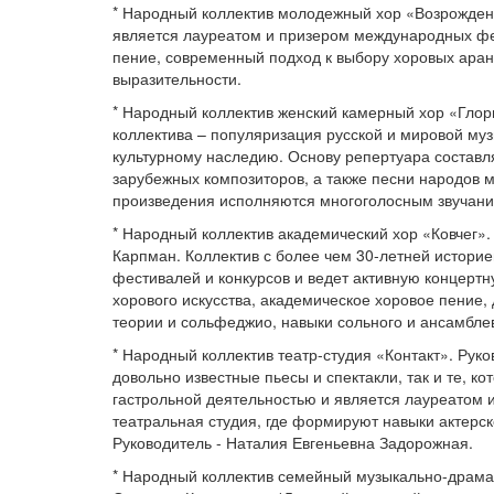
* Народный коллектив молодежный хор «Возрожден
является лауреатом и призером международных фес
пение, современный подход к выбору хоровых ара
выразительности.
* Народный коллектив женский камерный хор «Глор
коллектива – популяризация русской и мировой му
культурному наследию. Основу репертуара составл
зарубежных композиторов, а также песни народов 
произведения исполняются многоголосным звучание
* Народный коллектив академический хор «Ковчег»
Карпман. Коллектив с более чем 30-летней истори
фестивалей и конкурсов и ведет активную концертн
хорового искусства, академическое хоровое пение,
теории и сольфеджио, навыки сольного и ансамбле
* Народный коллектив театр-студия «Контакт». Руко
довольно известные пьесы и спектакли, так и те, к
гастрольной деятельностью и является лауреатом и
театральная студия, где формируют навыки актерск
Руководитель - Наталия Евгеньевна Задорожная.
* Народный коллектив семейный музыкально-драмат