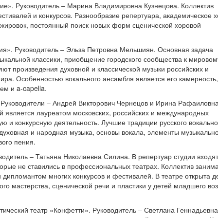
ие». Руководитель – Марина Владимировна Кузнецова. Коллектив
тивалей и конкурсов. Разнообразие репертуара, академическое 
нжировок, постоянный поиск новых форм сценической хоровой
ия». Руководитель – Эльза Петровна Мельшиян. Основная задача
зыкальной классики, приобщение городского сообщества к мировом
яют произведения духовной и классической музыки российских и
мира. Особенностью вокального ансамбля является его камерность,
м и a-capella.
. Руководители – Андрей Викторович Чернецов и Ирина Рафаиловн
ей является лауреатом московских, российских и международных
ую и конкурсную деятельность. Лучшие традиции русского вокально
 духовная и народная музыка, основы вокала, элементы музыкальн
вого пения.
водитель – Татьяна Николаевна Силина. В репертуар студии входят
оторые не ставились в профессиональных театрах. Коллектив заним
 дипломантом многих конкурсов и фестивалей. В театре открыта д
ого мастерства, сценической речи и пластики у детей младшего воз
ический театр «Конфетти». Руководитель – Светлана Геннадьевна