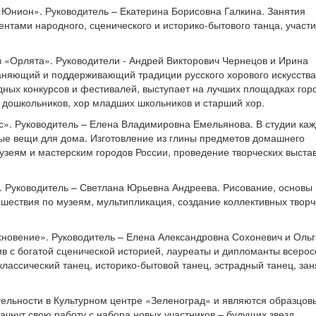
«Юнион». Руководитель – Екатерина Борисовна Галкина. Занятия
нтами народного, сценического и историко-бытового танца, участи
в «Орлята». Руководители - Андрей Викторович Чернецов и Ирина
аняющий и поддерживающий традиции русского хорового искусства
ных конкурсов и фестивалей, выступает на лучших площадках горо
р дошкольников, хор младших школьников и старший хор.
с». Руководитель – Елена Владимировна Емельянова. В студии ка
ые вещи для дома. Изготовление из глины предметов домашнего
музеям и мастерским городов России, проведение творческих выстав
». Руководитель – Светлана Юрьевна Андреева. Рисование, основы
ешествия по музеям, мультипликация, создание коллективных творч
хновение». Руководитель – Елена Александровна Сохоневич и Ольг
в с богатой сценической историей, лауреаты и дипломанты всерос
лассический танец, историко-бытовой танец, эстрадный танец, зан
тельности в Культурном центре «Зеленоград» и являются образцо
начнут свою работу с набора новых участников – будущих звезд