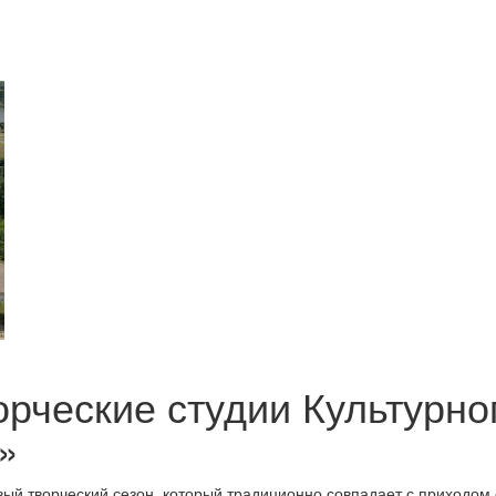
орческие студии Культурно
»
ый творческий сезон, который традиционно совпадает с приходом 