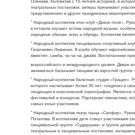
Оленева. Коллектив с 15-летней историей, в которо
театральных постановок, актеры принимают участи
представлениях и других праздничных мероприятиях
* Народный коллектив этно-клуб «Дикое поле». Ру
в котором изучают истоки народной музыки, особе
народные обычаи, игры и обряды. Коллектив являе
* Народный коллектив танцевально-спортивный клу
Георгиевич Левченко. В клубе обучают европейским
квикстеп, самба, ча-ча-ча, джайв. Воспитанники пр
всероссийского и международного уровня. Двери к
заниматься бальными танцами во взрослой группе
* Народный коллектив балетная студия «Грация». 
которого насчитывает более 30 лет, соединил в с
тенденции в классической хореографии. Является 
фестивалей и конкурсов. Партерная гимнастика, кл
самых юных участников.
* Народный коллектив театр танца «Сапфир». Рук
Потапова. В коллективе дети станут участниками 
танцевальной группе «Сударушка» и группе дизайн
театральные и танцевальные постановки, интеракт