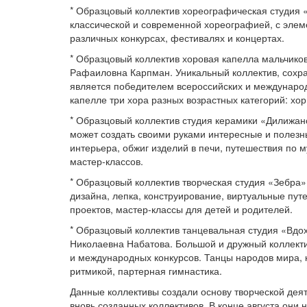
* Образцовый коллектив хореографическая студия 
классической и современной хореографией, с элеме
различных конкурсах, фестивалях и концертах.
* Образцовый коллектив хоровая капелла мальчико
Рафаиловна Карпман. Уникальный коллектив, сохр
является победителем всероссийских и международ
капелле три хора разных возрастных категорий: хо
* Образцовый коллектив студия керамики «Дилижан
может создать своими руками интересные и полезн
интерьера, обжиг изделий в печи, путешествия по 
мастер-классов.
* Образцовый коллектив творческая студия «Зебра
дизайна, лепка, конструирование, виртуальные пут
проектов, мастер-классы для детей и родителей.
* Образцовый коллектив танцевальная студия «Вдо
Николаевна Набатова. Большой и дружный коллекти
и международных конкурсов. Танцы народов мира, к
ритмикой, партерная гимнастика.
Данные коллективы создали основу творческой дея
вновь созданных коллективов. В конце августа они 