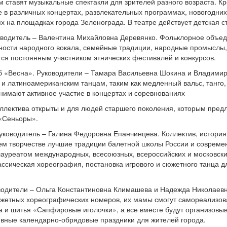
м ставят музыкальные спектакли для зрителей разного возраста. К
е в различных концертах, развлекательных программах, новогодних
 на площадках города Зеленограда. В театре действует детская с
ководитель – Валентина Михайловна Деревянко. Фольклорное объе
нности народного вокала, семейные традиции, народные промыслы,
тся постоянным участником этнических фестивалей и конкурсов.
б «Весна». Руководители – Тамара Васильевна Шокина и Владими
 и латиноамериканским танцам, таким как медленный вальс, танго,
инимают активное участие в концертах и соревнованиях
оллектива открыты и для людей старшего поколения, которым пред
 «Сеньоры».
Руководитель – Галина Федоровна Епанчинцева. Коллектив, история
воем творчестве лучшие традиции балетной школы России и соврем
лауреатом международных, всесоюзных, всероссийских и московск
ассическая хореография, постановка игрового и сюжетного танца д
оводители – Ольга Константиновна Климашева и Надежда Николаев
сюжетных хореографических номеров, их мамы смогут самореализов
а и шитья «Сапфировые иголочки», а все вместе будут организовы
ивные календарно-обрядовые праздники для жителей города.