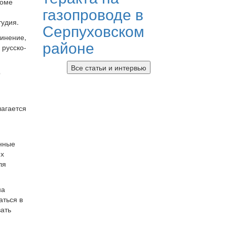
роме
газопроводе в
тудия.
Серпуховском
динение,
районе
 русско-
Все статьи и интервью
р
лагается
енные
их
ля
на
аться в
вать