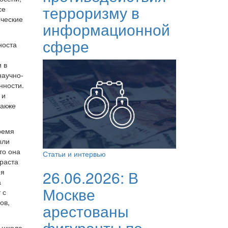
терроризму в
се
рческие
информационной
сфере
носта
 в
научно-
нности.
 и
также
ремя
ыли
то она
Статьи и интервью
раста
ия
26.06.2026:
В
а
Москве
 с
ов,
арестованы
фигуранты по
и школа