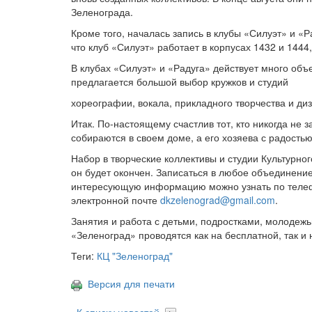
Зеленограда.
Кроме того, началась запись в клубы «Силуэт» и «
что клуб «Силуэт» работает в корпусах 1432 и 1444,
В клубах «Силуэт» и «Радуга» действует много объ
предлагается большой выбор кружков и студий
хореографии, вокала, прикладного творчества и ди
Итак. По-настоящему счастлив тот, кто никогда не 
собираются в своем доме, а его хозяева с радость
Набор в творческие коллективы и студии Культурног
он будет окончен. Записаться в любое объединени
интересующую информацию можно узнать по телефо
электронной почте
dkzelenograd@gmail.com
.
Занятия и работа с детьми, подростками, молодежь
«Зеленоград» проводятся как на бесплатной, так и 
Теги:
КЦ "Зеленоград"
Версия для печати
К списку новостей