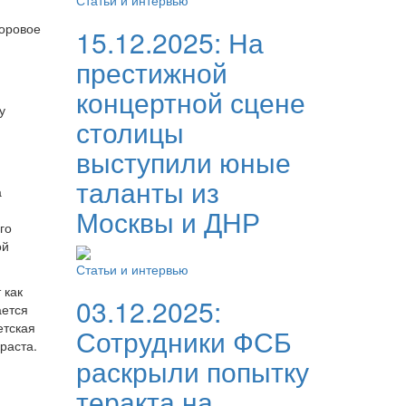
Статьи и интервью
хоровое
15.12.2025:
На
престижной
концертной сцене
у
столицы
выступили юные
таланты из
а
Москвы и ДНР
го
ой
Статьи и интервью
 как
03.12.2025:
ается
етская
Сотрудники ФСБ
раста.
раскрыли попытку
теракта на