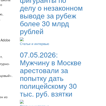
 о
делу о незаконном
выводе за рубеж
ю,
,
более 30 млрд
рублей
 Adobe
Статьи и интервью
07.05.2026:
т.
Мужчину в Москве
турно-
арестовали за
попытку дать
зцовый».
полицейскому 30
тыс. руб. взятки
ен из