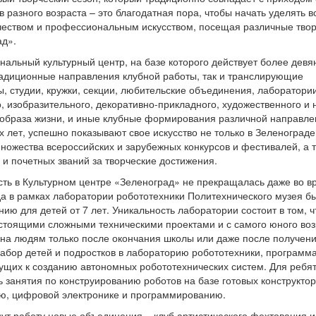
в разного возраста – это благодатная пора, чтобы начать уделять в
чеством и профессиональным искусством, посещая различные тво
ад».
альный культурный центр, на базе которого действует более девя
традиционные направления клубной работы, так и транслирующие
, студии, кружки, секции, любительские объединения, лаборатории
, изобразительного, декоративно-прикладного, художественного и 
 образа жизни, и иные клубные формирования различной направле
 лет, успешно показывают свое искусство не только в Зеленограде
ножества всероссийских и зарубежных конкурсов и фестивалей, а 
и почетных званий за творческие достижения.
ть в Культурном центре «Зеленоград» не прекращалась даже во в
ода в рамках лаборатории робототехники Политехнического музея б
ию для детей от 7 лет. Уникальность лаборатории состоит в том, ч
стоящими сложными техническими проектами и с самого юного воз
упна людям только после окончания школы или даже после получен
набор детей и подростков в лабораторию робототехники, программ
едущих к созданию автономных робототехнических систем. Для ребят
 занятия по конструированию роботов на базе готовых конструктор
ию, цифровой электронике и программированию.
нут работу новые объединения – клуб артистического фехтования 