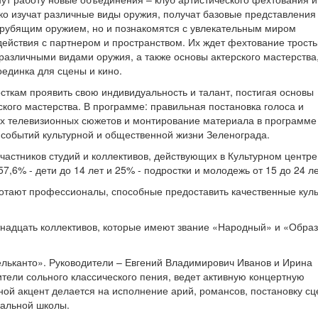
ько изучат различные виды оружия, получат базовые представления
 рубящим оружием, но и познакомятся с увлекательным миром
ействия с партнером и пространством. Их ждет фехтование трость
различными видами оружия, а также основы актерского мастерства
оединка для сцены и кино.
сткам проявить свою индивидуальность и талант, постигая основы
ского мастерства. В программе: правильная постановка голоса и
х телевизионных сюжетов и монтирование материала в программе
 событий культурной и общественной жизни Зеленограда.
частников студий и коллективов, действующих в Культурном центре
7,6% - дети до 14 лет и 25% - подростки и молодежь от 15 до 24 ле
ботают профессионалы, способные предоставить качественные куль
тнадцать коллективов, которые имеют звание «Народный» и «Обра
ельканто». Руководители – Евгений Владимирович Иванов и Ирина
ители сольного классического пения, ведет активную концертную
ной акцент делается на исполнение арий, романсов, постановку сц
кальной школы.