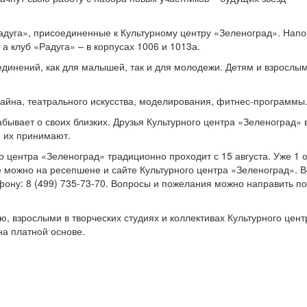
Радуга», присоединенные к Культурному центру «Зеленоград». Нап
 а клуб «Радуга» – в корпусах 1006 и 1013а.
единений, как для малышей, так и для молодежи. Детям и взрослы
зайна, театрального искусства, моделирования, фитнес-программы
забывает о своих близких. Друзья Культурного центра «Зеленоград» 
ю их принимают.
о центра «Зеленоград» традиционно проходит с 15 августа. Уже 1 
е можно на ресепшене и сайте Культурного центра «Зеленоград». 
ну: 8 (499) 735-73-70. Вопросы и пожелания можно направить по
ю, взрослыми в творческих студиях и коллективах Культурного цент
на платной основе.