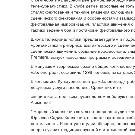
тележурналистики. В клубе дети и взрослые не тол
стилях фехтования и технике владения колющим и
сценического фехтования и особенностями взаимод
фехтовальная импровизация, пластика движения с 
тактики ведения боя и постановки фехтовального п
Школа тележурналистики предлагает детям и подро
журналистики и риторики, азы актерского и сцениче
сценических движений, создание профессиональны
Premiere, выпуск новостных программ и освещение
В минувшем творческом сезоне общее количество у
«Зеленоград», составило 1298 человек, из которых 5
В коллективе Культурного центра «Зеленоград» ра
досуговые услуги населению. Среди них и те
специалисты, под чьим руководством действуют пя
А именно:
* Народный коллектив вокально-оперная студия «Б
Юрьевна Садик. Коллектив, в составе которого люб
деятельность. Репертуар студии обширен, но основ
опер в лучших традициях русской и итальянской во