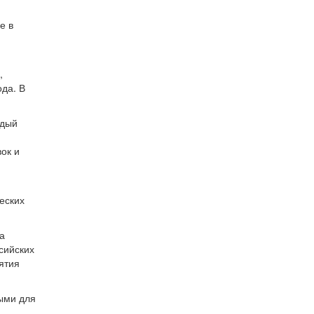
е в
,
да. В
ждый
ок и
еских
а
сийских
ятия
выми для