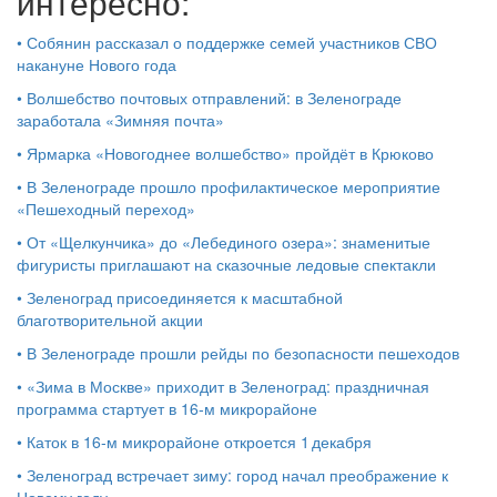
интересно:
•
Собянин рассказал о поддержке семей участников СВО
накануне Нового года
•
Волшебство почтовых отправлений: в Зеленограде
заработала «Зимняя почта»
•
Ярмарка «Новогоднее волшебство» пройдёт в Крюково
•
В Зеленограде прошло профилактическое мероприятие
«Пешеходный переход»
•
От «Щелкунчика» до «Лебединого озера»: знаменитые
фигуристы приглашают на сказочные ледовые спектакли
•
Зеленоград присоединяется к масштабной
благотворительной акции
•
В Зеленограде прошли рейды по безопасности пешеходов
•
«Зима в Москве» приходит в Зеленоград: праздничная
программа стартует в 16‑м микрорайоне
•
Каток в 16‑м микрорайоне откроется 1 декабря
•
Зеленоград встречает зиму: город начал преображение к
Новому году