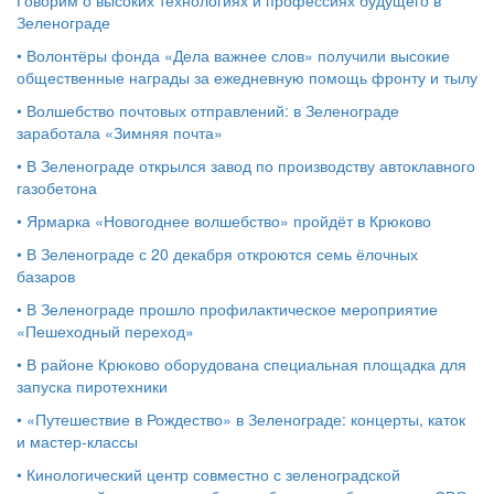
Говорим о высоких технологиях и профессиях будущего в
Зеленограде
•
Волонтёры фонда «Дела важнее слов» получили высокие
общественные награды за ежедневную помощь фронту и тылу
•
Волшебство почтовых отправлений: в Зеленограде
заработала «Зимняя почта»
•
В Зеленограде открылся завод по производству автоклавного
газобетона
•
Ярмарка «Новогоднее волшебство» пройдёт в Крюково
•
В Зеленограде с 20 декабря откроются семь ёлочных
базаров
•
В Зеленограде прошло профилактическое мероприятие
«Пешеходный переход»
•
В районе Крюково оборудована специальная площадка для
запуска пиротехники
•
«Путешествие в Рождество» в Зеленограде: концерты, каток
и мастер‑классы
•
Кинологический центр совместно с зеленоградской