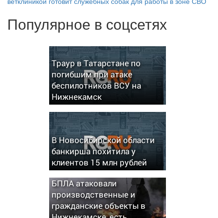
ветклиникой готовит служебных собак для работы в зоне СВО
Популярное в соцсетях
Траур в Татарстане по
погибшим при атаке
беспилотников ВСУ на
Нижнекамск
В Новосибирской области
банкирша похитила у
клиентов 15 млн рублей
БПЛА атаковали
производственные и
гражданские объекты в
Нижнекамске, есть