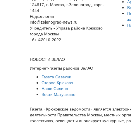
А
124617, г. Москва, г.Зеленоград, корп.
В
1444
П
Редколлегия
ж
info@zelenograd-news.ru
Н
Учредитель - Управа района Крюково
города Москвы
16+ ©2010-2022
НОВОСТИ ЗЕЛАО
Интернет-газеты районов ЗелАО
Газета Савелки
Старое Крюково
Наше Силино
Вести Матушкино
Газета «Крюковские ведомости» является электро
деятельности Правительства Москвы, местных орган
коллективах, освещает и анонсирует культурные, 