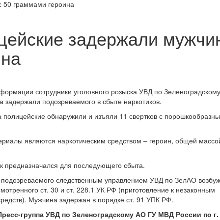
цейские задержали мужчи
ина
формации сотрудники уголовного розыска УВД по Зеленоградском
а задержали подозреваемого в сбыте наркотиков.
ца полицейские обнаружили и изъяли 11 свертков с порошкообразн
ериалы являются наркотическим средством – героин, общей массо
ик предназначался для последующего сбыта.
о подозреваемого следственным управлением УВД по ЗелАО возбу
мотренного ст. 30 и ст. 228.1 УК РФ (приготовление к незаконным
редств). Мужчина задержан в порядке ст. 91 УПК РФ.
Пресс-группа УВД по Зеленоградскому АО ГУ МВД России по г.