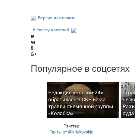
Версия для печати
К списку новостей
Популярное в соцсетях
Кто 
Редакция «России-24»
стра
обратилась в СКР из-за
неск
травли съемочной группы
Разъ
«Колобка»
суда
Твиттер
Твиты от @kriukovskie