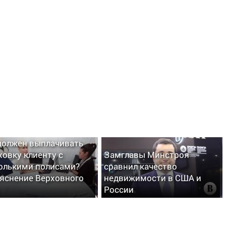
должен выплачивать
ховку клиенту с
Замглавы Минстроя
олькими полисами?
сравнил качество
яснение Верховного
недвижимости в США и
России