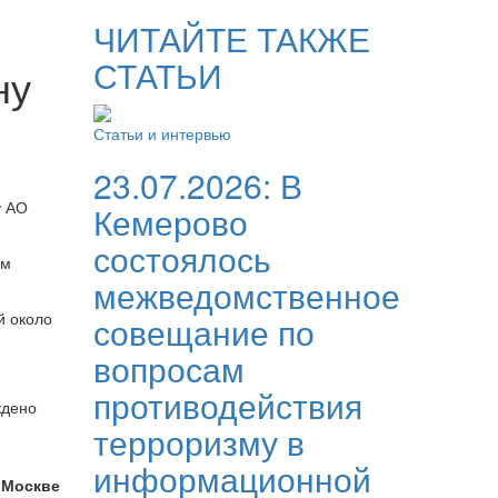
ЧИТАЙТЕ ТАКЖЕ
СТАТЬИ
ну
Статьи и интервью
23.07.2026:
В
у АО
Кемерово
состоялось
ым
межведомственное
й около
совещание по
вопросам
противодействия
ждено
терроризму в
информационной
 Москве