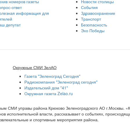
рхив номеров газеты
Новости столицы
опрос-ответ
События
олезная информация для
Здравоохранение
ителей
Транспорт
аш депутат
Безопасность
Эхо Победы
Окружные СМИ ЗелАО
Газета "Зеленоград Сегодня"
Радиокомпания "Зеленоград сегодня"
Издательский дом "41"
Окружная газета Zelao.ru
нным СМИ управы района Крюково Зеленоградского АО г.Москвы. «
ов исполнительной власти, рассказывает о событиях, происходящих
развлекательные и спортивные мероприятия района.