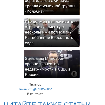
обратилась в СКР из-за
травли съемочной группы
«Колобка»
Кто должен выплачивать
страховку клиенту с
несколькими полисами?
Разъяснение Верховного
суда
Замглавы Минстроя
сравнил качество
недвижимости в США и
России
Твиттер
Твиты от @kriukovskie
В контакте
ЧИТАЙТЕ ТАКЖЕ СТАТЬИ