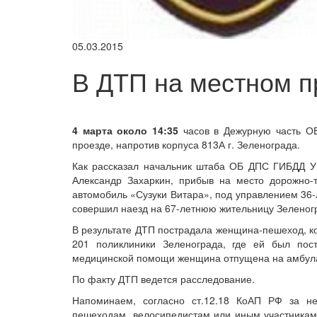
05.03.2015
В ДТП на местном п
4 марта около 14:35
часов в Дежурную часть О
проезде, напротив корпуса 813А г. Зеленограда.
Как рассказал начальник штаба ОБ ДПС ГИБДД У
Александр Захаркин, прибыв на место дорожно-
автомобиль «Сузуки Витара», под управлением 36-л
совершил наезд на 67-летнюю жительницу Зеленогр
В результате ДТП пострадала женщина-пешеход, к
201 поликлиники Зеленограда, где ей был пост
медицинской помощи женщина отпущена на амбула
По факту ДТП ведется расследование.
Напоминаем, согласно ст.12.18 КоАП РФ за не
пешеходам, велосипедистам или иным участникам 