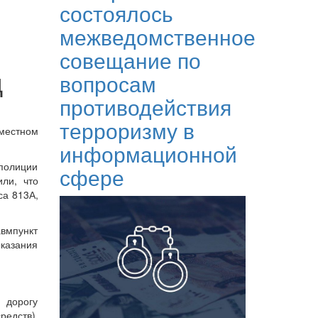
состоялось
межведомственное
совещание по
д
вопросам
противодействия
терроризму в
местном
информационной
полиции
сфере
ли, что
са 813А,
авмпункт
казания
 дорогу
редств),