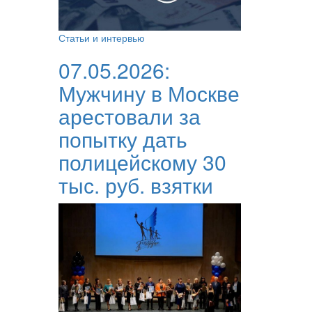
Статьи и интервью
07.05.2026:
Мужчину в Москве
арестовали за
попытку дать
полицейскому 30
тыс. руб. взятки