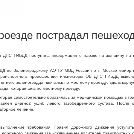
роезде пострадал пешехо
Б ДПС ГИБДД поступила информация о наезде на женщину на 
ВД по Зеленоградскому АО ГУ МВД России по г. Москве майор 
транспортного происшествия инспекторы ОБ ДПС ГИБДД выясни
етнего зеленоградца, двигаясь по местному проезду, вдоль корпу
ада, которая шла по местному проезду.
оторая самостоятельно обратилась за медицинской помощью в тр
авлен диагноз: ушиб левого тазобедренного сустава. После о
торное лечение.
выполнение требования Правил дорожного движения уступить
дорожного движения (за исключением водителей транспортных с