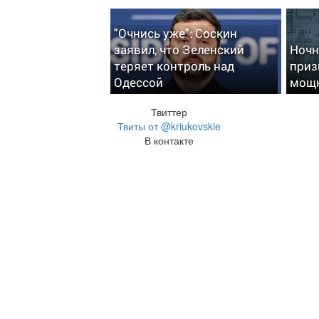
"Очнись уже": Соскин
заявил, что Зеленский
Ночн
теряет контроль над
приз
Одессой
мощн
Твиттер
Твиты от @kriukovskie
В контакте