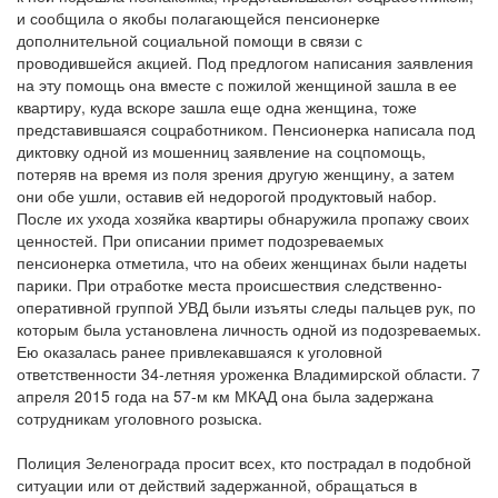
и сообщила о якобы полагающейся пенсионерке
дополнительной социальной помощи в связи с
проводившейся акцией. Под предлогом написания заявления
на эту помощь она вместе с пожилой женщиной зашла в ее
квартиру, куда вскоре зашла еще одна женщина, тоже
представившаяся соцработником. Пенсионерка написала под
диктовку одной из мошенниц заявление на соцпомощь,
потеряв на время из поля зрения другую женщину, а затем
они обе ушли, оставив ей недорогой продуктовый набор.
После их ухода хозяйка квартиры обнаружила пропажу своих
ценностей. При описании примет подозреваемых
пенсионерка отметила, что на обеих женщинах были надеты
парики. При отработке места происшествия следственно-
оперативной группой УВД были изъяты следы пальцев рук, по
которым была установлена личность одной из подозреваемых.
Ею оказалась ранее привлекавшаяся к уголовной
ответственности 34-летняя уроженка Владимирской области. 7
апреля 2015 года на 57-м км МКАД она была задержана
сотрудникам уголовного розыска.
Полиция Зеленограда просит всех, кто пострадал в подобной
ситуации или от действий задержанной, обращаться в