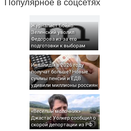
Популярное в соцсетях
Журналист Бойко:
Зеленский уволил
Федорова из-за его
подготовки к выборам
Инвалиды в 2026 году
получат больше? Новые
суммы пенсий и ЕДВ
удивили миллионы россиян
«Веселый молочник»
Джастас Уолкер сообщил о
скорой депортации из РФ