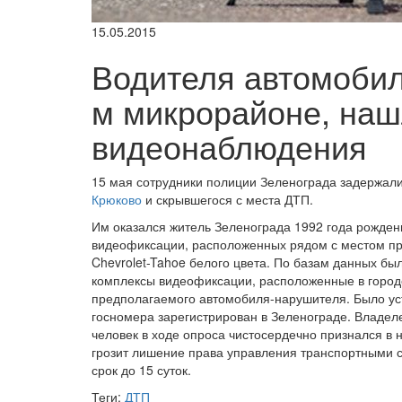
15.05.2015
Водителя автомобил
м микрорайоне, наш
видеонаблюдения
15 мая сотрудники полиции Зеленограда задержал
Крюково
и скрывшегося с места ДТП.
Им оказался житель Зеленограда 1992 года рожден
видеофиксации, расположенных рядом с местом про
Chevrolet-Tahoe белого цвета. По базам данных б
комплексы видеофиксации, расположенные в город
предполагаемого автомобиля-нарушителя. Было ус
госномера зарегистрирован в Зеленограде. Владел
человек в ходе опроса чистосердечно признался в
грозит лишение права управления транспортными ср
срок до 15 суток.
Теги:
ДТП