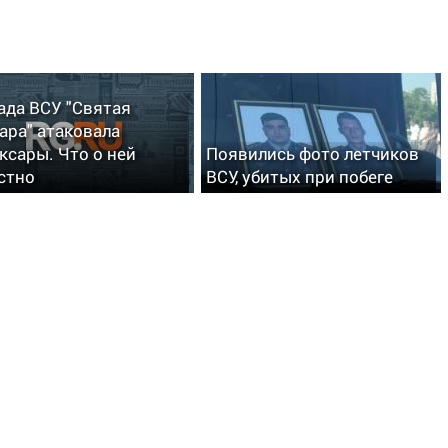
ада ВСУ "Святая
ара" атаковала
ксары. Что о ней
Появились фото летчиков
стно
ВСУ, убитых при побеге