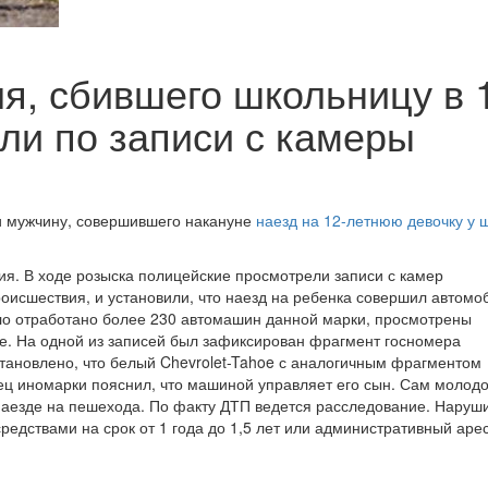
я, сбившего школьницу в 
ли по записи с камеры
и мужчину, совершившего накануне
наезд на 12-летнюю девочку у 
ия. В ходе розыска полицейские просмотрели записи с камер
исшествия, и установили, что наезд на ребенка совершил автомо
ыло отработано более 230 автомашин данной марки, просмотрены
е. На одной из записей был зафиксирован фрагмент госномера
тановлено, что белый Chevrolet-Tahoe с аналогичным фрагментом
ец иномарки пояснил, что машиной управляет его сын. Сам молод
 наезде на пешехода. По факту ДТП ведется расследование. Наруш
едствами на срок от 1 года до 1,5 лет или административный арес