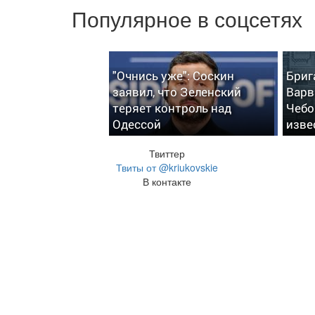
Популярное в соцсетях
"Очнись уже": Соскин
Бриг
заявил, что Зеленский
Варв
теряет контроль над
Чебо
Одессой
изве
Твиттер
Твиты от @kriukovskie
В контакте