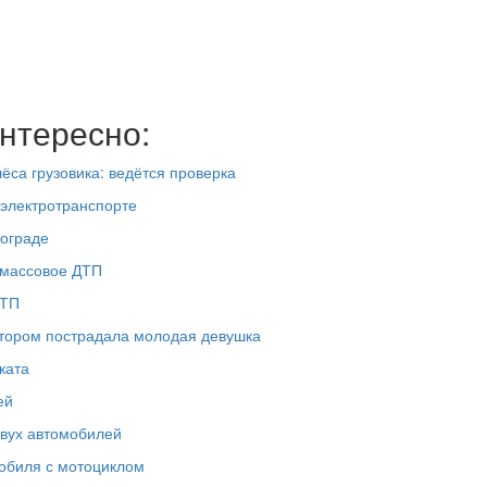
нтересно:
ёса грузовика: ведётся проверка
 электротранспорте
нограде
 массовое ДТП
ДТП
отором пострадала молодая девушка
ката
ей
двух автомобилей
обиля с мотоциклом