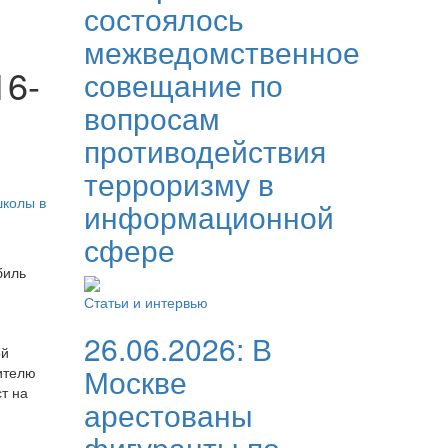
состоялось
межведомственное
16-
совещание по
вопросам
противодействия
терроризму в
школы в
информационной
сфере
биль
Статьи и интервью
26.06.2026:
В
ой
Москве
ителю
т на
арестованы
фигуранты по