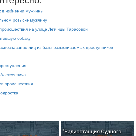
х в избиении мужчины
льном розыске мужчину
происшествия на улице Летчицы Тарасовой
итившую собаку
аспознавание лиц из базы разыскиваемых преступников
преступления
 Алексеевича
ев происшествия
подростка
"Радиостанция Судного