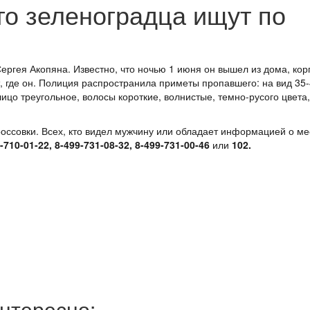
го зеленоградца ищут по
ргея Акопяна. Известно, что ночью 1 июня он вышел из дома, корп
т, где он. Полиция распространила приметы пропавшего: на вид 35-
ицо треугольное, волосы короткие, волнистые, темно-русого цвета,
россовки. Всех, кто видел мужчину или обладает информацией о ме
-710-01-22, 8-499-731-08-32, 8-499-731-00-46
или
102.
нтересно: