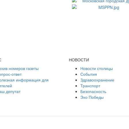
С
НОВОСТИ
рхив номеров газеты
Новости столицы
опрос-ответ
События
олезная информация для
Здравоохранение
ителей
Транспорт
аш депутат
Безопасность
Эхо Победы