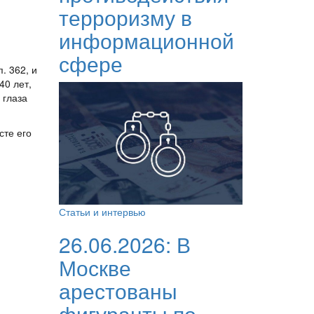
терроризму в
информационной
сфере
. 362, и
40 лет,
 глаза
сте его
Статьи и интервью
26.06.2026:
В
Москве
арестованы
фигуранты по