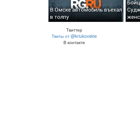
Бойц
В Омске автомобиль въехал
Судж
в толпу
женс
Твиттер
Твиты от @kriukovskie
В контакте