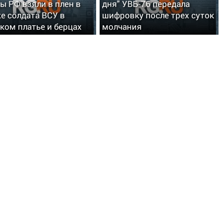
ы РФ взяли в плен в
дня" УВБ-76 передала
е солдата ВСУ в
шифровку после трех суток
ком платье и берцах
молчания