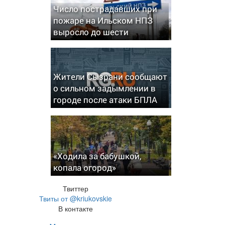
Число пострадавших при
пожаре на Ильском НПЗ
выросло до шести
Жители Сызрани сообщают
о сильном задымлении в
городе после атаки БПЛА
«Ходила за бабушкой,
копала огород»
Твиттер
Твиты от @kriukovskie
В контакте