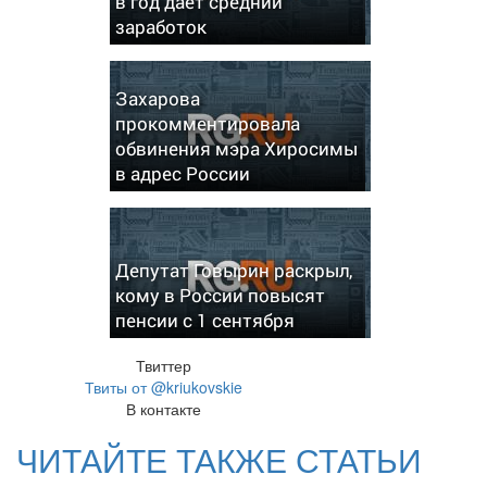
в год дает средний
заработок
Захарова
прокомментировала
обвинения мэра Хиросимы
в адрес России
Депутат Говырин раскрыл,
кому в России повысят
пенсии с 1 сентября
Твиттер
Твиты от @kriukovskie
В контакте
ЧИТАЙТЕ ТАКЖЕ СТАТЬИ