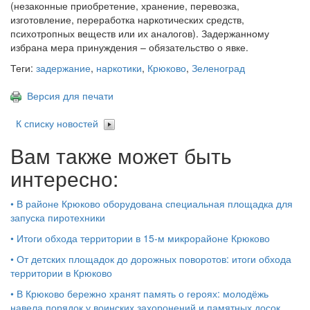
(незаконные приобретение, хранение, перевозка,
изготовление, переработка наркотических средств,
психотропных веществ или их аналогов). Задержанному
избрана мера принуждения – обязательство о явке.
Теги:
задержание
,
наркотики
,
Крюково
,
Зеленоград
Версия для печати
К списку новостей
Вам также может быть
интересно:
•
В районе Крюково оборудована специальная площадка для
запуска пиротехники
•
Итоги обхода территории в 15‑м микрорайоне Крюково
•
От детских площадок до дорожных поворотов: итоги обхода
территории в Крюково
•
В Крюково бережно хранят память о героях: молодёжь
навела порядок у воинских захоронений и памятных досок