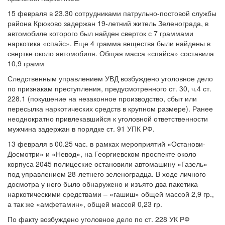
15 февраля в 23.30 сотрудниками патрульно-постовой службы
района Крюково задержан 19-летний житель Зеленограда, в
автомобиле которого был найден сверток с 7 граммами
наркотика «спайс». Еще 4 грамма вещества были найдены в
свертке около автомобиля. Общая масса «спайса» составила
10,9 грамм
Следственным управлением УВД возбуждено уголовное дело
по признакам преступления, предусмотренного ст. 30, ч.4 ст.
228.1 (покушение на незаконное производство, сбыт или
пересылка наркотических средств в крупном размере). Ранее
неоднократно привлекавшийся к уголовной ответственности
мужчина задержан в порядке ст. 91 УПК РФ.
13 февраля в 00.25 час. в рамках мероприятий «Останови-
Досмотри» и «Невод», на Георгиевском проспекте около
корпуса 2045 полицеские остановили автомашину «Газель»
под управлением 28-летнего зеленоградца. В ходе личного
досмотра у него было обнаружено и изъято два пакетика
наркотическими средствами – «гашиш» общей массой 2,9 гр.,
а так же «амфетамин», общей массой 0,23 гр.
По факту возбуждено уголовное дело по ст. 228 УК РФ