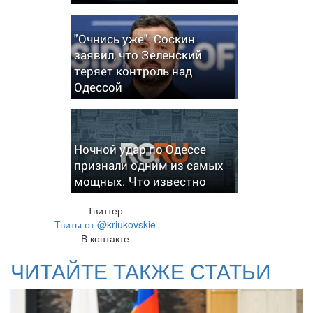
"Очнись уже": Соскин
заявил, что Зеленский
теряет контроль над
Одессой
Ночной удар по Одессе
признали одним из самых
мощных. Что известно
Твиттер
Твиты от @kriukovskie
В контакте
ЧИТАЙТЕ ТАКЖЕ СТАТЬИ