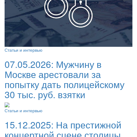
Статьи и интервью
07.05.2026:
Мужчину в
Москве арестовали за
попытку дать полицейскому
30 тыс. руб. взятки
Статьи и интервью
15.12.2025:
На престижной
концертной сцене столицы