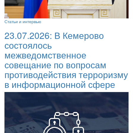
Статьи и интервью
23.07.2026:
В Кемерово
состоялось
межведомственное
совещание по вопросам
противодействия терроризму
в информационной сфере