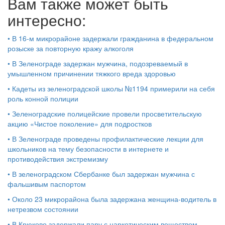
Вам также может быть
интересно:
•
В 16-м микрорайоне задержали гражданина в федеральном
розыске за повторную кражу алкоголя
•
В Зеленограде задержан мужчина, подозреваемый в
умышленном причинении тяжкого вреда здоровью
•
Кадеты из зеленоградской школы №1194 примерили на себя
роль конной полиции
•
Зеленоградские полицейские провели просветительскую
акцию «Чистое поколение» для подростков
•
В Зеленограде проведены профилактические лекции для
школьников на тему безопасности в интернете и
противодействия экстремизму
•
В зеленоградском Сбербанке был задержан мужчина с
фальшивым паспортом
•
Около 23 микрорайона была задержана женщина-водитель в
нетрезвом состоянии
•
В Крюково задержали пару с наркотическим веществом