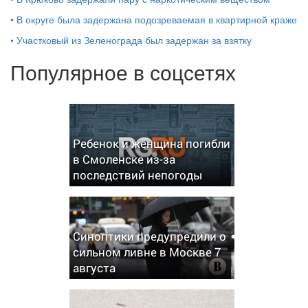
•
В округе была задержана подозреваемая в квартирной краже
•
Участковый из Зеленограда был задержан за взятку
Популярное в соцсетях
Ребенок и женщина погибли
в Смоленске из-за
последствий непогоды
Синоптики предупредили о
сильном ливне в Москве 7
августа