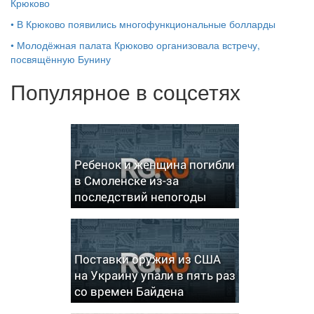
Крюково
•
В Крюково появились многофункциональные болларды
•
Молодёжная палата Крюково организовала встречу,
посвящённую Бунину
Популярное в соцсетях
Ребенок и женщина погибли
в Смоленске из-за
последствий непогоды
Поставки оружия из США
на Украину упали в пять раз
со времен Байдена