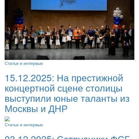
Статьи и интервью
15.12.2025:
На престижной
концертной сцене столицы
выступили юные таланты из
Москвы и ДНР
Статьи и интервью
03.12.2025:
Сотрудники ФСБ