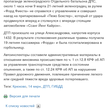
пропаганде зеленоградского Отдельного батальона ДПС,
около 1 часа ночи 9 марта 21-летний зеленоградец за рулем
«Форд Фиеста» не справился с управлением и совершил
наезд на припаркованный «Пежо Бокстер», который от удара
продвинулся вперед и столкнулся с впереди стоящим
автомобилем «Ссанг Йенг Кайрон».
ДТП произошло на улице Александровка, напротив корпуса
1432. В результате столкновения различные травмы получила
19-летняя пассажирка «Форда» и была госпитализирована в
горбольницу.
Автоинспекторы составили административные материалы в
отношении виновника происшествия по ч. 1 ст.12.8 КРФ об АП
за управление транспортным средством в состоянии
опьянения, а также по ст. 12.24 КРФ об АП за нарушение
Правил дорожного движения, повлекшее причинение легкого
или средней тяжести вреда здоровью потерпевшего.
Теги:
Крюково
,
14 мкрн
,
ДТП
,
ГИБДД
Версия для печати
К списку новостей