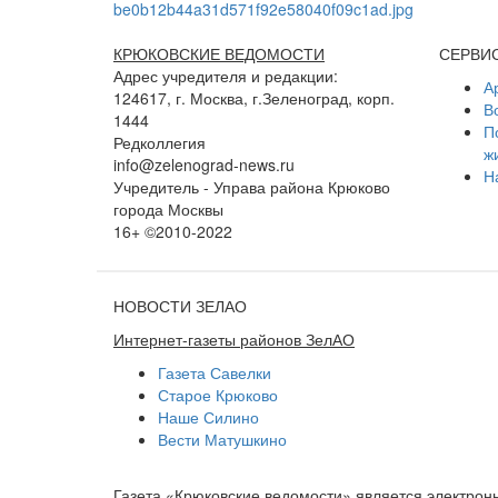
КРЮКОВСКИЕ ВЕДОМОСТИ
СЕРВИ
Адрес учредителя и редакции:
А
124617, г. Москва, г.Зеленоград, корп.
В
1444
П
Редколлегия
ж
info@zelenograd-news.ru
Н
Учредитель - Управа района Крюково
города Москвы
16+ ©2010-2022
НОВОСТИ ЗЕЛАО
Интернет-газеты районов ЗелАО
Газета Савелки
Старое Крюково
Наше Силино
Вести Матушкино
Газета «Крюковские ведомости» является электро