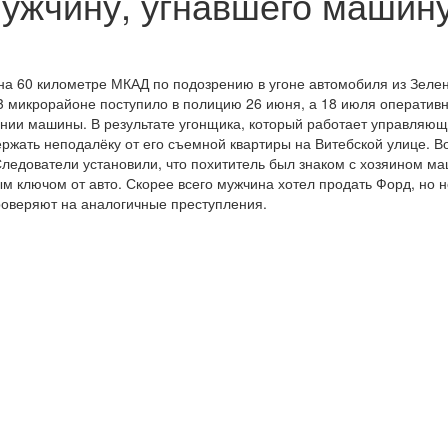
ужчину, угнавшего машину
 на 60 километре МКАД по подозрению в угоне автомобиля из Зеле
 микрорайоне поступило в полицию 26 июня, а 18 июля оператив
ии машины. В результате угонщика, который работает управляю
ержать неподалёку от его съемной квартиры на Витебской улице. В
ледователи установили, что похититель был знаком с хозяином м
 ключом от авто. Скорее всего мужчина хотел продать Форд, но н
роверяют на аналогичные преступления.