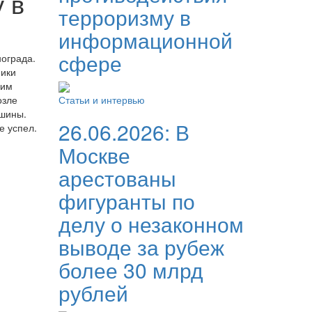
 в
терроризму в
информационной
сфере
нограда.
ники
щим
озле
Статьи и интервью
ашины.
26.06.2026:
В
е успел.
Москве
арестованы
фигуранты по
делу о незаконном
выводе за рубеж
более 30 млрд
рублей