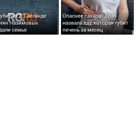
 убитых в Таиланде
Опаснее сахара? Врач
иян Назимовых
назвала еду, которая губит
дали семье
печень за месяц