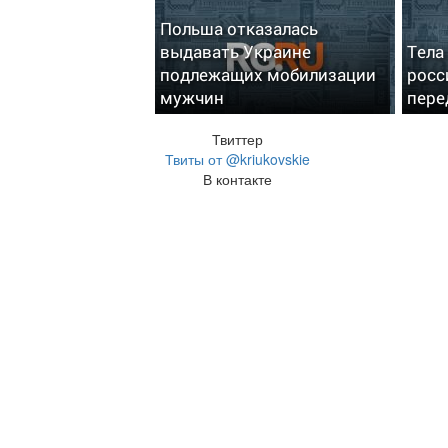
Польша отказалась
выдавать Украине
Тела
подлежащих мобилизации
росс
мужчин
пере
Твиттер
Твиты от @kriukovskie
В контакте