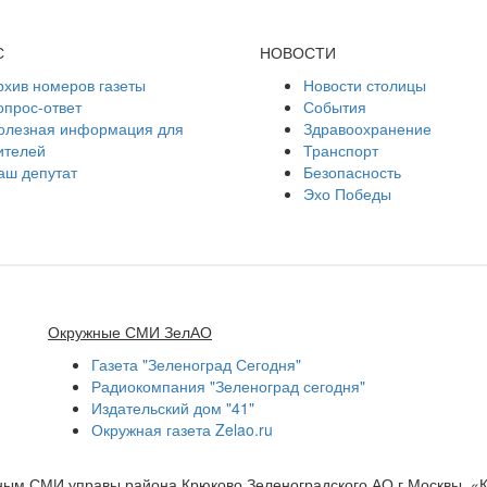
С
НОВОСТИ
рхив номеров газеты
Новости столицы
опрос-ответ
События
олезная информация для
Здравоохранение
ителей
Транспорт
аш депутат
Безопасность
Эхо Победы
Окружные СМИ ЗелАО
Газета "Зеленоград Сегодня"
Радиокомпания "Зеленоград сегодня"
Издательский дом "41"
Окружная газета Zelao.ru
нным СМИ управы района Крюково Зеленоградского АО г.Москвы. «