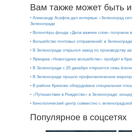
Вам также может быть и
•
Александр Асафов дал интервью «Зеленоград сего
Зеленограде
•
Волонтёры фонда «Дела важнее слов» получили 
•
Волшебство почтовых отправлений: в Зеленоград
•
В Зеленограде открылся завод по производству ав
•
Ярмарка «Новогоднее волшебство» пройдёт в Кр
•
В Зеленограде с 20 декабря откроются семь ёлоч
•
В Зеленограде прошло профилактическое мероп
•
В районе Крюково оборудована специальная площ
•
«Путешествие в Рождество» в Зеленограде: концер
•
Кинологический центр совместно с зеленоградской
Популярное в соцсетях