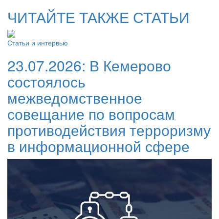
ЧИТАЙТЕ ТАКЖЕ СТАТЬИ
Статьи и интервью
23.07.2026:
В Кемерово
состоялось
межведомственное
совещание по вопросам
противодействия терроризму
в информационной сфере