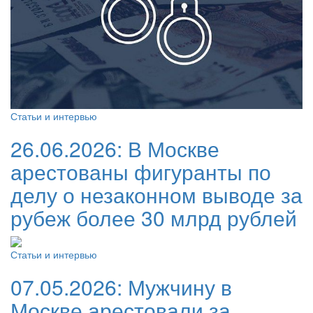
Статьи и интервью
26.06.2026:
В Москве
арестованы фигуранты по
делу о незаконном выводе за
рубеж более 30 млрд рублей
Статьи и интервью
07.05.2026:
Мужчину в
Москве арестовали за