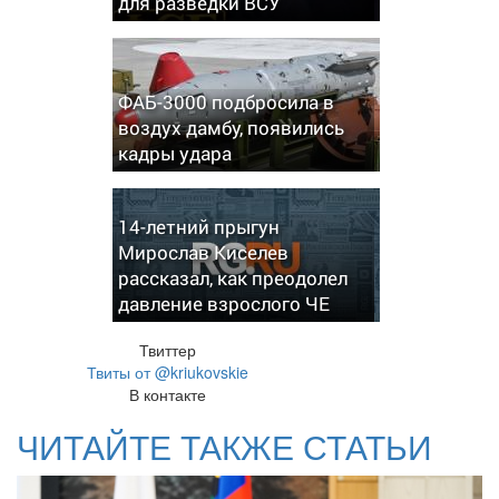
для разведки ВСУ
ФАБ-3000 подбросила в
воздух дамбу, появились
кадры удара
14-летний прыгун
Мирослав Киселев
рассказал, как преодолел
давление взрослого ЧЕ
Твиттер
Твиты от @kriukovskie
В контакте
ЧИТАЙТЕ ТАКЖЕ СТАТЬИ