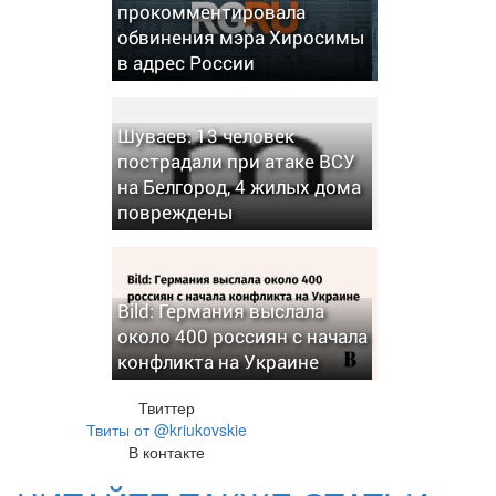
прокомментировала
обвинения мэра Хиросимы
в адрес России
Шуваев: 13 человек
пострадали при атаке ВСУ
на Белгород, 4 жилых дома
повреждены
Bild: Германия выслала
около 400 россиян с начала
конфликта на Украине
Твиттер
Твиты от @kriukovskie
В контакте