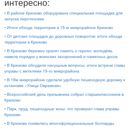
интересно:
•
В районе Крюково оборудована специальная площадка для
запуска пиротехники
•
Итоги обхода территории в 15‑м микрорайоне Крюково
•
От детских площадок до дорожных поворотов: итоги обхода
территории в Крюково
•
В Крюково бережно хранят память о героях: молодёжь
навела порядок у воинских захоронений и памятных досок
•
В Крюково обсудили насущные вопросы: итоги встречи главы
управы с жителями 19‑го микрорайона
•
В 19м микрорайоне сделали удобную пешеходную дорожку к
остановке «Улица Овражная»
•
Всероссийский день призывника собрал старшеклассников в
Крюково
•
Парк, пруд, пешеходные зоны: что проверил глава управы
Крюково
•
В Крюково появились многофункциональные болларды