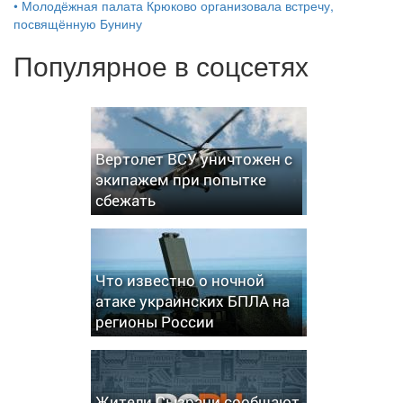
•
Молодёжная палата Крюково организовала встречу,
посвящённую Бунину
Популярное в соцсетях
Вертолет ВСУ уничтожен с
экипажем при попытке
сбежать
Что известно о ночной
атаке украинских БПЛА на
регионы России
Жители Сызрани сообщают