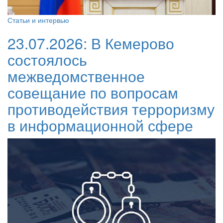
Статьи и интервью
23.07.2026:
В Кемерово
состоялось
межведомственное
совещание по вопросам
противодействия терроризму
в информационной сфере