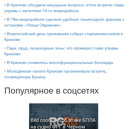
•
В Крюково обсудили насущные вопросы: итоги встречи главы
управы с жителями 19‑го микрорайона
•
В 19м микрорайоне сделали удобную пешеходную дорожку к
остановке «Улица Овражная»
•
Всероссийский день призывника собрал старшеклассников в
Крюково
•
Парк, пруд, пешеходные зоны: что проверил глава управы
Крюково
•
В Крюково появились многофункциональные болларды
•
Молодёжная палата Крюково организовала встречу,
посвящённую Бунину
Популярное в соцсетях
Bild сообщил об атаке БПЛА
на судно ФРГ в Черном