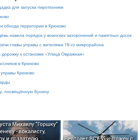
адка для запуска пиротехники
ково
ги обхода территории в Крюково
дёжь навела порядок у воинских захоронений и памятных досок
речи главы управы с жителями 19‑го микрорайона
 дорожку к остановке «Улица Овражная»
ассников в Крюково
а управы Крюково
ларды
у, посвящённую Бунину
густа Михаилу "Горшку"
еневу - вокалисту,
ру и создателю
Вертолет ВСУ уничтожен с