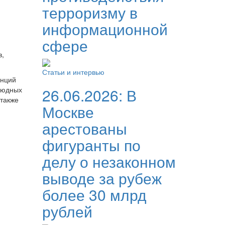
терроризму в
информационной
сфере
в,
Статьи и интервью
енций
людных
26.06.2026:
В
 также
Москве
арестованы
фигуранты по
делу о незаконном
выводе за рубеж
более 30 млрд
рублей