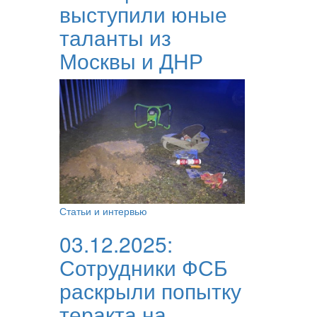
выступили юные
таланты из
Москвы и ДНР
Статьи и интервью
03.12.2025:
Сотрудники ФСБ
раскрыли попытку
теракта на