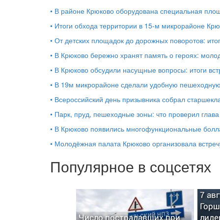
•
В районе Крюково оборудована специальная площ
•
Итоги обхода территории в 15‑м микрорайоне Крю
•
От детских площадок до дорожных поворотов: ито
•
В Крюково бережно хранят память о героях: моло
•
В Крюково обсудили насущные вопросы: итоги вст
•
В 19м микрорайоне сделали удобную пешеходную
•
Всероссийский день призывника собрал старшекл
•
Парк, пруд, пешеходные зоны: что проверил глав
•
В Крюково появились многофункциональные бол
•
Молодёжная палата Крюково организовала встреч
Популярное в соцсетях
7 ав
Горш
Число пострадавших при
лиде