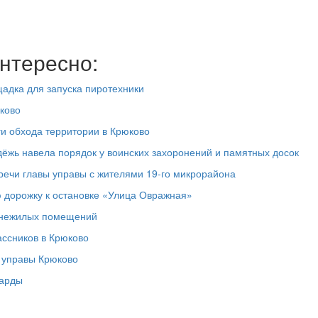
нтересно:
адка для запуска пиротехники
ково
ги обхода территории в Крюково
дёжь навела порядок у воинских захоронений и памятных досок
речи главы управы с жителями 19‑го микрорайона
 дорожку к остановке «Улица Овражная»
0 нежилых помещений
ассников в Крюково
а управы Крюково
ларды