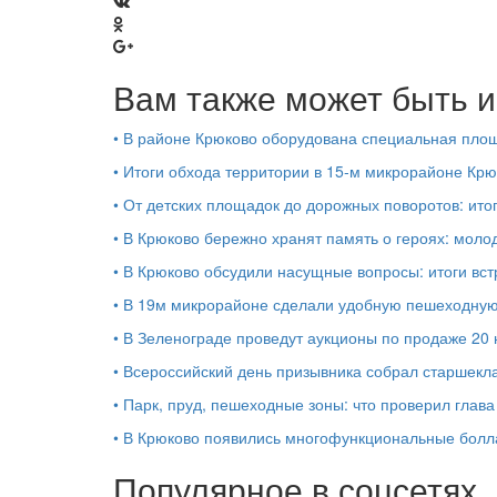
Вам также может быть и
•
В районе Крюково оборудована специальная площ
•
Итоги обхода территории в 15‑м микрорайоне Крю
•
От детских площадок до дорожных поворотов: ито
•
В Крюково бережно хранят память о героях: моло
•
В Крюково обсудили насущные вопросы: итоги вст
•
В 19м микрорайоне сделали удобную пешеходную
•
В Зеленограде проведут аукционы по продаже 2
•
Всероссийский день призывника собрал старшекл
•
Парк, пруд, пешеходные зоны: что проверил глав
•
В Крюково появились многофункциональные бол
Популярное в соцсетях