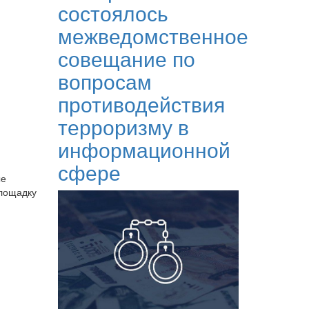
состоялось
межведомственное
совещание по
вопросам
противодействия
терроризму в
информационной
сфере
ые
площадку