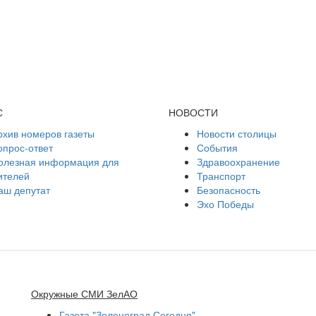
С
НОВОСТИ
рхив номеров газеты
Новости столицы
опрос-ответ
События
олезная информация для
Здравоохранение
ителей
Транспорт
аш депутат
Безопасность
Эхо Победы
Окружные СМИ ЗелАО
Газета "Зеленоград Сегодня"