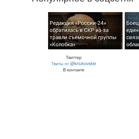
Редакция «России-24»
Боец
обратилась в СКР из-за
един
травли съемочной группы
связ
«Колобка»
обла
Твиттер
Твиты от @kriukovskie
В контакте