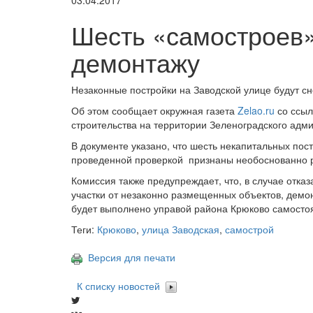
03.04.2017
Шесть «самостроев»
демонтажу
Незаконные постройки на Заводской улице будут с
Об этом сообщает окружная газета
Zelao.ru
со ссыл
строительства на территории Зеленоградского адми
В документе указано, что шесть некапитальных постр
проведенной проверкой признаны необоснованно 
Комиссия также предупреждает, что, в случае отк
участки от незаконно размещенных объектов, дем
будет выполнено управой района Крюково самосто
Теги:
Крюково
,
улица Заводская
,
самострой
Версия для печати
К списку новостей