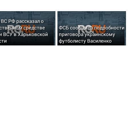
 ВС РФ рассказал о
ственном средстве
ФСБ сообщила подробности
и ВСУ в Харьковской
приговора украинскому
сти
футболисту Василенко