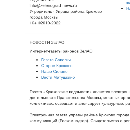
ж
info@zelenograd-news.ru
Н
Учредитель - Управа района Крюково
города Москвы
16+ ©2010-2022
НОВОСТИ ЗЕЛАО
Интернет-газеты районов ЗелАО
Газета Савелки
Старое Крюково
Наше Силино
Вести Матушкино
Газета «Крюковские ведомости» является электро
деятельности Правительства Москвы, местных орган
коллективах, освещает и анонсирует культурные, 
Электронная газета управы района Крюково город
коммуникаций (Роскомнадзор). Свидетельство о ре