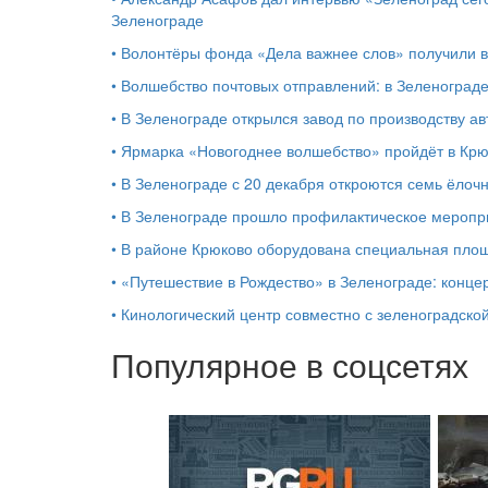
Зеленограде
•
Волонтёры фонда «Дела важнее слов» получили 
•
Волшебство почтовых отправлений: в Зеленоград
•
В Зеленограде открылся завод по производству ав
•
Ярмарка «Новогоднее волшебство» пройдёт в Кр
•
В Зеленограде с 20 декабря откроются семь ёлоч
•
В Зеленограде прошло профилактическое мероп
•
В районе Крюково оборудована специальная площ
•
«Путешествие в Рождество» в Зеленограде: концер
•
Кинологический центр совместно с зеленоградской
Популярное в соцсетях