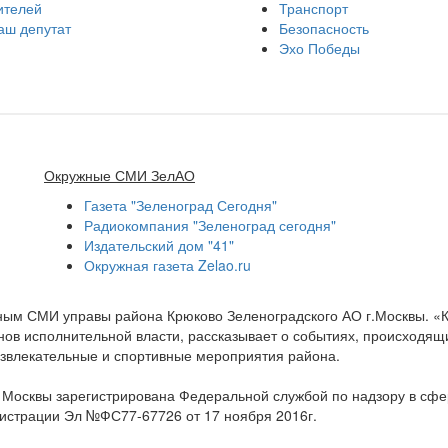
ителей
Транспорт
аш депутат
Безопасность
Эхо Победы
Окружные СМИ ЗелАО
Газета "Зеленоград Сегодня"
Радиокомпания "Зеленоград сегодня"
Издательский дом "41"
Окружная газета Zelao.ru
нным СМИ управы района Крюково Зеленоградского АО г.Москвы. «
ов исполнительной власти, рассказывает о событиях, происходящих
развлекательные и спортивные мероприятия района.
а Москвы зарегистрирована Федеральной службой по надзору в сф
гистрации Эл №ФС77-67726 от 17 ноября 2016г.