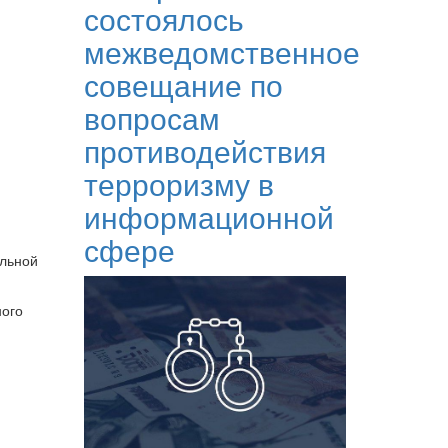
состоялось
межведомственное
совещание по
вопросам
противодействия
терроризму в
информационной
сфере
альной
ного