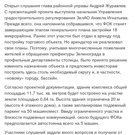
Открыл слушания глава районной управы Андрей Журавлев.
С презентацией проекта выступила начальник Управления
градостроительного регулирования ЗелАО Анжела Игнатьева.
Прежде всего, она напомнила собравшимся, что ФОК станет
завершающим этапом генерального плана застройки 18
микрорайона. Ранее этот участок был отдан в аренду под
постройку торгового объекта. Но арендатор не реализовал
свои планы. Поэтому, учитывая многочисленные пожелания
жителей и обращения префектуры Зеленограда в
профильные департаменты столицы, было принято решение
изменить назначение объекта и предложить инвесторам
построить здесь столь необходимый округу и, в частности,
«новому» городу, бассейн.
Согласно проектной документации, здание комплекса общей
площадью 11,7 тыс. кв. метров будет построено на участке
земли площадью 0,64 га. Высота здания ограничена 20 м
(высота 4-этажного дома), а также запланирован подземный
паркинг на 50 машиномест. Ввиду ограниченного участка и
близости подземных коммуникаций, около будущего ФОКа
предполагается автостоянка всего на 5 машин.
Участники слушаний задали много вопросов и получили от