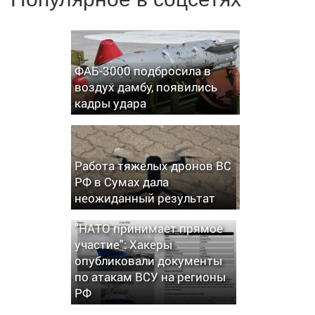
ФАБ-3000 подбросила в
воздух дамбу, появились
кадры удара
Работа тяжелых дронов ВС
РФ в Сумах дала
неожиданный результат
"НАТО принимает прямое
участие": Хакеры
опубликовали документы
по атакам ВСУ на регионы
РФ