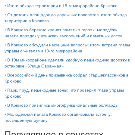
•
Итоги обхода территории в 15‑м микрорайоне Крюково
•
От детских площадок до дорожных поворотов: итоги обхода
территории в Крюково
•
В Крюково бережно хранят память о героях: молодёжь
навела порядок у воинских захоронений и памятных досок
•
В Крюково обсудили насущные вопросы: итоги встречи главы
управы с жителями 19‑го микрорайона
•
В 19м микрорайоне сделали удобную пешеходную дорожку к
остановке «Улица Овражная»
•
Всероссийский день призывника собрал старшеклассников в
Крюково
•
Парк, пруд, пешеходные зоны: что проверил глава управы
Крюково
•
В Крюково появились многофункциональные болларды
•
Молодёжная палата Крюково организовала встречу,
посвящённую Бунину
Популярное в соцсетях