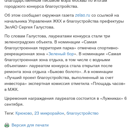
благодарственным письмом мэра Москвы по итогам
городского конкурса благоустройства.
Об этом сообщает окружная газета
zelao.ru
со ссылкой на
начальника Управления ЖКХ и благоустройства префектуры
ЗелАО Сергея Галустова.
По словам Галустова, лауреатами конкурса стали три
зеленоградских объекта. В номинации «Самая
благоустроенная территория парка» отмечена спортивно-
рекреационная зона «
Зеленый бор
». В номинации «Самая
благоустроенная зона отдыха, в том числе с водными
объектами» лауреатом конкурса стала открытая после
ремонта зона отдыха «Быково болото». А в номинации
«Лучший проект благоустройства, выполненный за счет
инвестора» экспертная комиссия отметила «Площадь часов»
в МЖК.
Церемония награждения лауреатов состоится в «Лужниках» 6
сентября.
Теги:
Крюково
,
23 микрорайон
,
благоустройство
Версия для печати