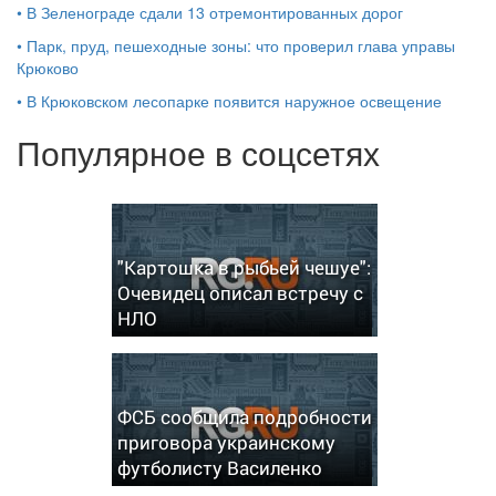
•
В Зеленограде сдали 13 отремонтированных дорог
•
Парк, пруд, пешеходные зоны: что проверил глава управы
Крюково
•
В Крюковском лесопарке появится наружное освещение
Популярное в соцсетях
"Картошка в рыбьей чешуе":
Очевидец описал встречу с
НЛО
ФСБ сообщила подробности
приговора украинскому
футболисту Василенко