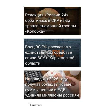
Редакция «России-24»
обратилась в СКР из-за
травли съемочной группы
«Колобка»
Боец ВС РФ рассказал о
единственном средстве
связи ВСУ в Харьковской
области
Инвалиды в 2026 году
получат больше? Новые
суммы пенсий и ЕДВ
удивили миллионы россиян
Твиттер