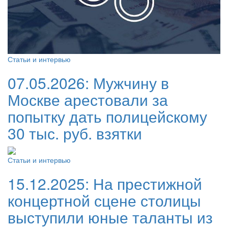
Статьи и интервью
07.05.2026:
Мужчину в
Москве арестовали за
попытку дать полицейскому
30 тыс. руб. взятки
Статьи и интервью
15.12.2025:
На престижной
концертной сцене столицы
выступили юные таланты из