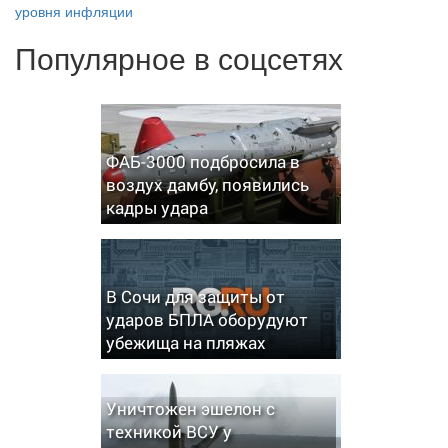
уровня инфляции
Популярное в соцсетях
ФАБ-3000 подбросила в
воздух дамбу, появились
кадры удара
В Сочи для защиты от
ударов БПЛА оборудуют
убежища на пляжах
Уничтожен эшелон с
техникой ВСУ у