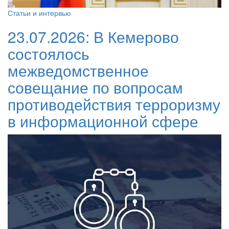
Статьи и интервью
23.07.2026:
В Кемерово
состоялось
межведомственное
совещание по вопросам
противодействия терроризму
в информационной сфере