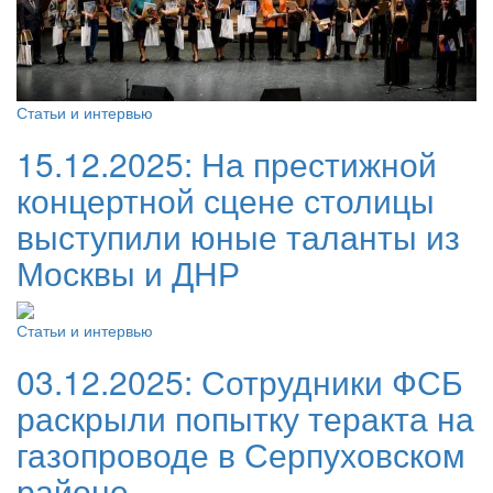
Статьи и интервью
15.12.2025:
На престижной
концертной сцене столицы
выступили юные таланты из
Москвы и ДНР
Статьи и интервью
03.12.2025:
Сотрудники ФСБ
раскрыли попытку теракта на
газопроводе в Серпуховском
районе