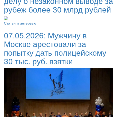
делу о незаконном выводе за
рубеж более 30 млрд рублей
Статьи и интервью
07.05.2026:
Мужчину в
Москве арестовали за
попытку дать полицейскому
30 тыс. руб. взятки