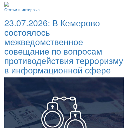
Статьи и интервью
23.07.2026:
В Кемерово
состоялось
межведомственное
совещание по вопросам
противодействия терроризму
в информационной сфере