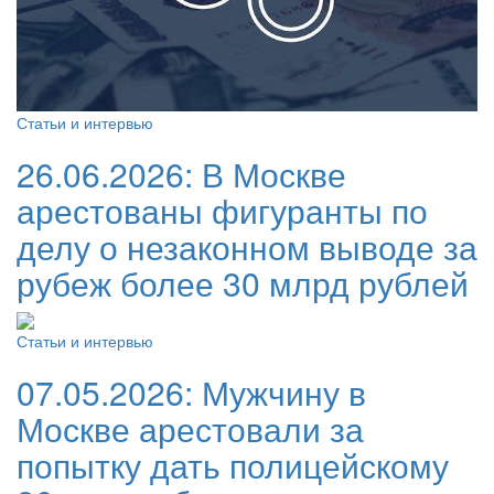
Статьи и интервью
26.06.2026:
В Москве
арестованы фигуранты по
делу о незаконном выводе за
рубеж более 30 млрд рублей
Статьи и интервью
07.05.2026:
Мужчину в
Москве арестовали за
попытку дать полицейскому