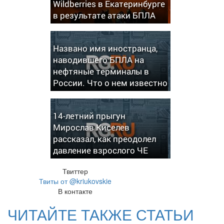
Wildberries в Екатеринбурге
в результате атаки БПЛА
Названо имя иностранца,
наводившего БПЛА на
нефтяные терминалы в
России. Что о нем известно
14-летний прыгун
Мирослав Киселев
рассказал, как преодолел
давление взрослого ЧЕ
Твиттер
Твиты от @kriukovskie
В контакте
ЧИТАЙТЕ ТАКЖЕ СТАТЬИ