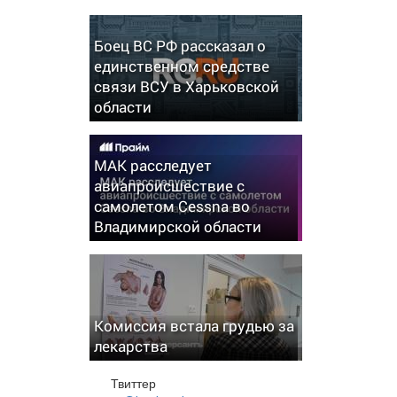
Боец ВС РФ рассказал о
единственном средстве
связи ВСУ в Харьковской
области
МАК расследует
авиапроисшествие с
самолетом Cessna во
Владимирской области
Комиссия встала грудью за
лекарства
Твиттер