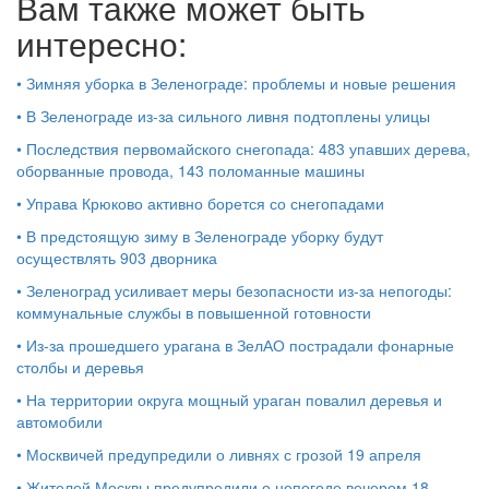
Вам также может быть
интересно:
•
Зимняя уборка в Зеленограде: проблемы и новые решения
•
В Зеленограде из-за сильного ливня подтоплены улицы
•
Последствия первомайского снегопада: 483 упавших дерева,
оборванные провода, 143 поломанные машины
•
Управа Крюково активно борется со снегопадами
•
В предстоящую зиму в Зеленограде уборку будут
осуществлять 903 дворника
•
Зеленоград усиливает меры безопасности из-за непогоды:
коммунальные службы в повышенной готовности
•
Из-за прошедшего урагана в ЗелАО пострадали фонарные
столбы и деревья
•
На территории округа мощный ураган повалил деревья и
автомобили
•
Москвичей предупредили о ливнях с грозой 19 апреля
•
Жителей Москвы предупредили о непогоде вечером 18