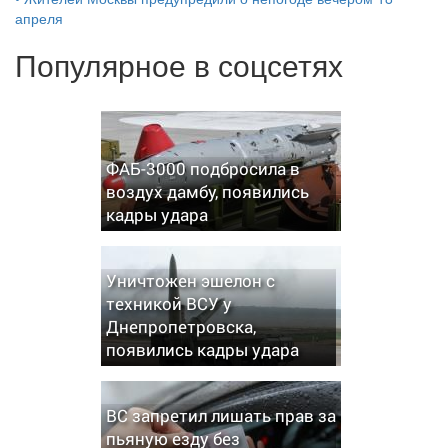
апреля
Популярное в соцсетях
ФАБ-3000 подбросила в
воздух дамбу, появились
кадры удара
Уничтожен эшелон с
техникой ВСУ у
Днепропетровска,
появились кадры удара
ВС запретил лишать прав за
пьяную езду без