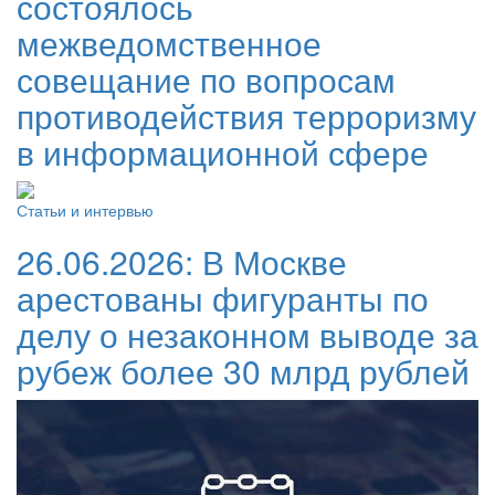
состоялось
межведомственное
совещание по вопросам
противодействия терроризму
в информационной сфере
Статьи и интервью
26.06.2026:
В Москве
арестованы фигуранты по
делу о незаконном выводе за
рубеж более 30 млрд рублей