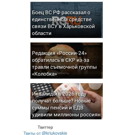
Боец ВС РФ рассказал о
единственном средстве
связи ВСУ в Харьковской
области
Редакция «России-24»
обратилась в СКР из-за
травли съемочной группы
«Колобка»
Инвалиды в 2026 году
получат больше? Новые
суммы пенсий и ЕДВ
удивили миллионы россиян
Твиттер
Твиты от @kriukovskie