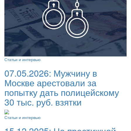
Статьи и интервью
07.05.2026:
Мужчину в
Москве арестовали за
попытку дать полицейскому
30 тыс. руб. взятки
Статьи и интервью
15.12.2025:
На престижной