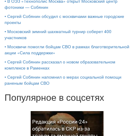
•
В ОЭЗ «Технополис Москва» открыт Московский центр
фотоники — Собянин
•
Сергей Собянин обсудил с москвичами важные городские
проекты
•
Московский зимний шахматный турнир соберет 400
участников
•
Москвичи помогли бойцам СВО в рамках благотворительной
акции «Сила поддержки»
•
Сергей Собянин рассказал о новом образовательном
комплексе в Раменках
•
Сергей Собянин напомнил о мерах социальной помощи
раненым бойцам СВО
Популярное в соцсетях
Редакция «России-24»
обратилась в СКР из-за
травли съемочной группы