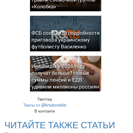
«Колобка»
ФСБ сообщила подробности
приговора украинскому
футболисту Василенко
Инвалиды в 2026 году
получат больше? Новые
суммы пенсий и ЕДВ
удивили миллионы россиян
Твиттер
Твиты от @kriukovskie
В контакте
ЧИТАЙТЕ ТАКЖЕ СТАТЬИ