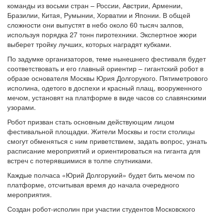
команды из восьми стран – России, Австрии, Армении,
Бразилии, Китая, Румынии, Хорватии и Японии. В общей
сложности они выпустят в небо около 60 тысяч залпов,
используя порядка 27 тонн пиротехники. Экспертное жюри
выберет тройку лучших, которых наградят кубками.
По задумке организаторов, теме нынешнего фестиваля будет
соответствовать и его главный ориентир – гигантский робот в
образе основателя Москвы Юрия Долгорукого. Пятиметрового
исполина, одетого в доспехи и красный плащ, вооруженного
мечом, установят на платформе в виде часов со славянскими
узорами.
Робот призван стать основным действующим лицом
фестивальной площадки. Жители Москвы и гости столицы
смогут обменяться с ним приветствием, задать вопрос, узнать
расписание мероприятий и ориентироваться на гиганта для
встреч с потерявшимися в толпе спутниками.
Каждые полчаса «Юрий Долгорукий» будет бить мечом по
платформе, отсчитывая время до начала очередного
мероприятия.
Создан робот-исполин при участии студентов Московского