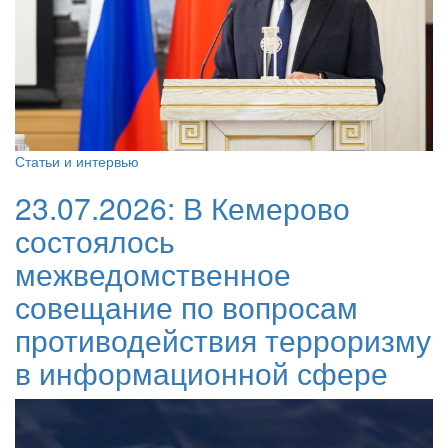
Статьи и интервью
23.07.2026:
В Кемерово
состоялось
межведомственное
совещание по вопросам
противодействия терроризму
в информационной сфере