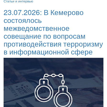
Статьи и интервью
23.07.2026:
В Кемерово
состоялось
межведомственное
совещание по вопросам
противодействия терроризму
в информационной сфере