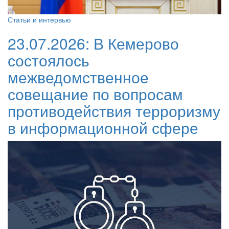
Статьи и интервью
23.07.2026:
В Кемерово
состоялось
межведомственное
совещание по вопросам
противодействия терроризму
в информационной сфере