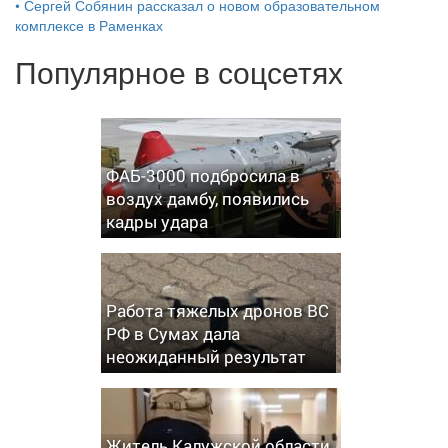
•
Сергей Собянин рассказал о новом образовательном
комплексе в Раменках
Популярное в соцсетях
ФАБ-3000 подбросила в
воздух дамбу, появились
кадры удара
Работа тяжелых дронов ВС
РФ в Сумах дала
неожиданный результат
Житель Калужской области