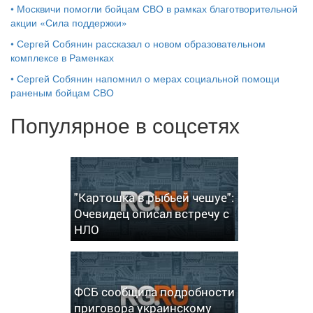
•
Москвичи помогли бойцам СВО в рамках благотворительной
акции «Сила поддержки»
•
Сергей Собянин рассказал о новом образовательном
комплексе в Раменках
•
Сергей Собянин напомнил о мерах социальной помощи
раненым бойцам СВО
Популярное в соцсетях
"Картошка в рыбьей чешуе":
Очевидец описал встречу с
НЛО
ФСБ сообщила подробности
приговора украинскому