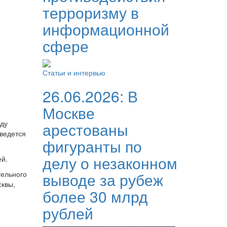
терроризму в
информационной
сфере
Статьи и интервью
26.06.2026:
В
Москве
уду
арестованы
 ведется
фигуранты по
делу о незаконном
ей.
тельного
выводе за рубеж
сквы,
более 30 млрд
рублей