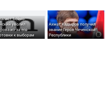
алист Бойко:
нский уволил
Ахмат Кадыров получил
рова из-за его
звание Героя Чеченской
отовки к выборам
Республики