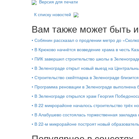
Версия для печати
К списку новостей
Вам также может быть и
•
Собянин рассказал о продлении метро до «Сколк
•
В Крюково начнётся возведение храма в честь Ка
•
ПИК завершил строительство школы в Зеленоград
•
В Зеленограде открыт новый выезд на Центральны
•
Строительство скейтпарка в Зеленограде близитс
•
Программа реновации в Зеленограде выполнена 
•
В Зеленограде открылся храм Георгия Победонос
•
В 22 микрорайоне началось строительство трёх н
•
В Алабушево состоялась торжественная закладка 
•
В 22-м микрорайоне построят новый образовател
Популярное в соцсетях