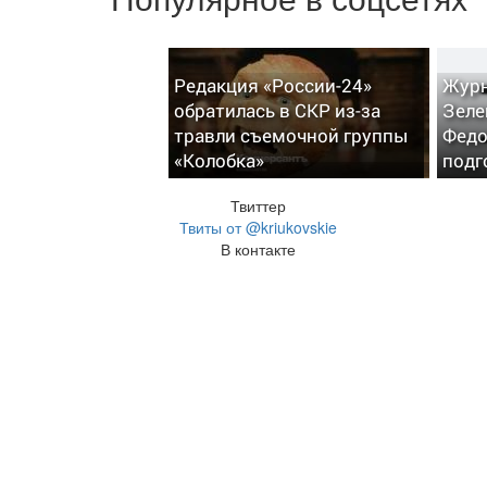
Редакция «России-24»
Журн
обратилась в СКР из-за
Зеле
травли съемочной группы
Федо
«Колобка»
подг
Твиттер
Твиты от @kriukovskie
В контакте