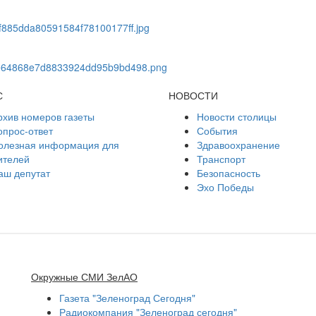
С
НОВОСТИ
рхив номеров газеты
Новости столицы
опрос-ответ
События
олезная информация для
Здравоохранение
ителей
Транспорт
аш депутат
Безопасность
Эхо Победы
Окружные СМИ ЗелАО
Газета "Зеленоград Сегодня"
Радиокомпания "Зеленоград сегодня"