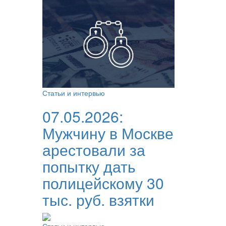
Статьи и интервью
07.05.2026:
Мужчину в Москве
арестовали за
попытку дать
полицейскому 30
тыс. руб. взятки