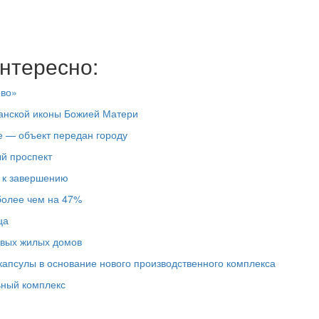
нтересно:
ово»
занской иконы Божией Матери
е — объект передан городу
й проспект
я к завершению
более чем на 47%
ца
овых жилых домов
капсулы в основание нового производственного комплекса
ьный комплекс