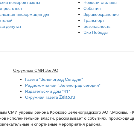
рхив номеров газеты
Новости столицы
опрос-ответ
События
олезная информация для
Здравоохранение
ителей
Транспорт
аш депутат
Безопасность
Эхо Победы
Окружные СМИ ЗелАО
Газета "Зеленоград Сегодня"
Радиокомпания "Зеленоград сегодня"
Издательский дом "41"
Окружная газета Zelao.ru
нным СМИ управы района Крюково Зеленоградского АО г.Москвы. «
ов исполнительной власти, рассказывает о событиях, происходящих
развлекательные и спортивные мероприятия района.