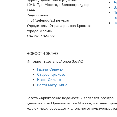
А
124617, г. Москва, г.Зеленоград, корп.
В
1444
П
Редколлегия
ж
info@zelenograd-news.ru
Н
Учредитель - Управа района Крюково
города Москвы
16+ ©2010-2022
НОВОСТИ ЗЕЛАО
Интернет-газеты районов ЗелАО
Газета Савелки
Старое Крюково
Наше Силино
Вести Матушкино
Газета «Крюковские ведомости» является электро
деятельности Правительства Москвы, местных орган
коллективах, освещает и анонсирует культурные, 