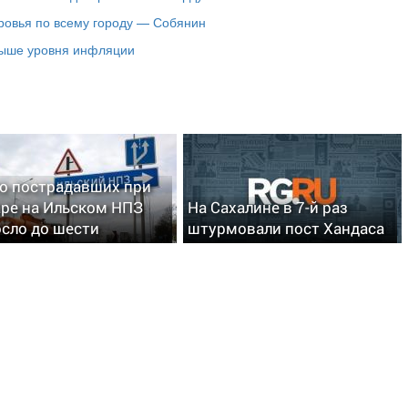
ровья по всему городу — Собянин
выше уровня инфляции
о пострадавших при
ре на Ильском НПЗ
На Сахалине в 7-й раз
сло до шести
штурмовали пост Хандаса