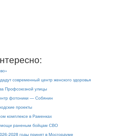
нтересно:
ово»
здадут современный центр женского здоровья
тва Профсоюзной улицы
центр фотоники — Собянин
родские проекты
ном комплексе в Раменках
помощи раненым бойцам СВО
026-2028 годы принят в Мосгордуме