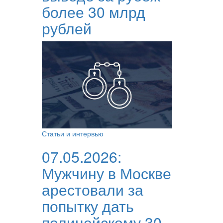
более 30 млрд
рублей
Статьи и интервью
07.05.2026:
Мужчину в Москве
арестовали за
попытку дать
полицейскому 30