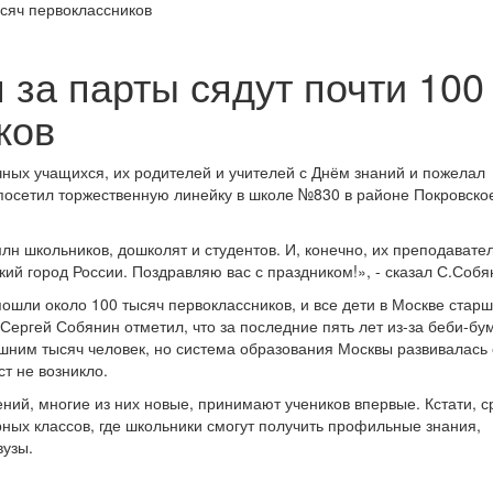
 за парты сядут почти 100
ков
ных учащихся, их родителей и учителей с Днём знаний и пожелал
 посетил торжественную линейку в школе №830 в районе Покровско
лн школьников, дошколят и студентов. И, конечно, их преподавател
ий город России. Поздравляю вас с праздником!», - сказал С.Собя
ошли около 100 тысяч первоклассников, и все дети в Москве старш
 Сергей Собянин отметил, что за последние пять лет из-за беби-бу
ишним тысяч человек, но система образования Москвы развивалась 
т не возникло.
ений, многие из них новые, принимают учеников впервые. Кстати, с
рных классов, где школьники смогут получить профильные знания,
вузы.