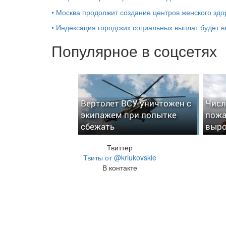
•
Москва продолжит создание центров женского здо
•
Индексация городских социальных выплат будет 
Популярное в соцсетях
Вертолет ВСУ уничтожен с
Числ
экипажем при попытке
пожа
сбежать
выро
Твиттер
Твиты от @kriukovskie
В контакте