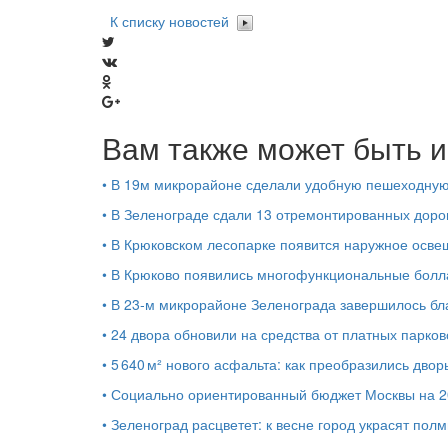
К списку новостей
Вам также может быть и
•
В 19м микрорайоне сделали удобную пешеходную
•
В Зеленограде сдали 13 отремонтированных доро
•
В Крюковском лесопарке появится наружное осв
•
В Крюково появились многофункциональные бол
•
В 23‑м микрорайоне Зеленограда завершилось бл
•
24 двора обновили на средства от платных парков
•
5 640 м² нового асфальта: как преобразились дво
•
Социально ориентированный бюджет Москвы на 2
•
Зеленоград расцветет: к весне город украсят по