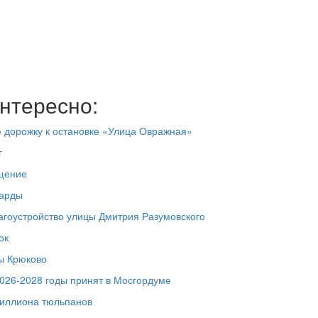
нтересно:
 дорожку к остановке «Улица Овражная»
г
ещение
ларды
агоустройство улицы Дмитрия Разумовского
ок
ры Крюково
026-2028 годы принят в Мосгордуме
лмиллиона тюльпанов