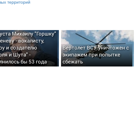
вых территорий
густа Михаилу "Горшку"
еневу - вокалисту,
ру и создателю
Вертолет ВСУ уничтожен с
оля и Шута" -
экипажем при попытке
лнилось бы 53 года
сбежать