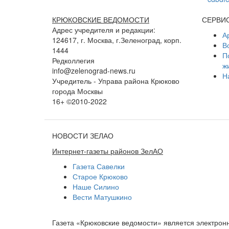
КРЮКОВСКИЕ ВЕДОМОСТИ
СЕРВИ
Адрес учредителя и редакции:
А
124617, г. Москва, г.Зеленоград, корп.
В
1444
П
Редколлегия
ж
info@zelenograd-news.ru
Н
Учредитель - Управа района Крюково
города Москвы
16+ ©2010-2022
НОВОСТИ ЗЕЛАО
Интернет-газеты районов ЗелАО
Газета Савелки
Старое Крюково
Наше Силино
Вести Матушкино
Газета «Крюковские ведомости» является электро