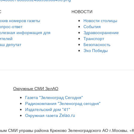
С
НОВОСТИ
рхив номеров газеты
Новости столицы
опрос-ответ
События
олезная информация для
Здравоохранение
ителей
Транспорт
аш депутат
Безопасность
Эхо Победы
Окружные СМИ ЗелАО
Газета "Зеленоград Сегодня"
Радиокомпания "Зеленоград сегодня"
Издательский дом "41"
Окружная газета Zelao.ru
нным СМИ управы района Крюково Зеленоградского АО г.Москвы. «