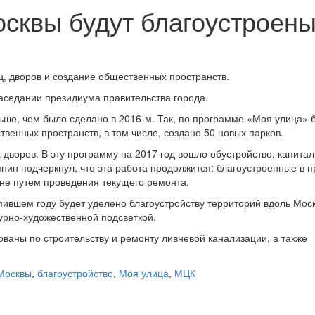
осквы будут благоустроены
ц, дворов и создание общественных пространств.
аседании президиума правительства города.
ьше, чем было сделано в 2016-м. Так, по программе «Моя улица» 
твенных пространств, в том числе, создано 50 новых парков.
 дворов. В эту программу на 2017 год вошло обустройство, капита
янин подчеркнул, что эта работа продолжится: благоустроенные в 
не путем проведения текущего ремонта.
пившем году будет уделено благоустройству территорий вдоль Мос
урно-художественной подсветкой.
ваны по строительству и ремонту ливневой канализации, а также
Москвы
,
благоустройство
,
Моя улица
,
МЦК