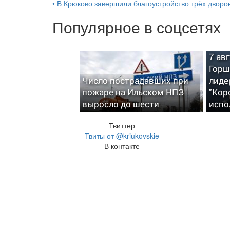
•
В Крюково завершили благоустройство трёх дворо
Популярное в соцсетях
7 ав
Горш
Число пострадавших при
лиде
пожаре на Ильском НПЗ
"Кор
выросло до шести
испо
Твиттер
Твиты от @kriukovskie
В контакте