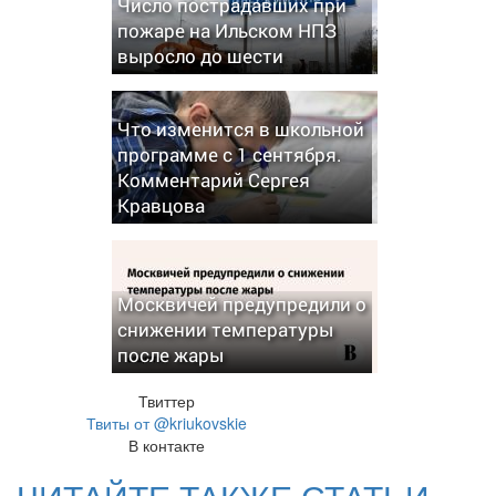
Число пострадавших при
пожаре на Ильском НПЗ
выросло до шести
Что изменится в школьной
программе с 1 сентября.
Комментарий Сергея
Кравцова
Москвичей предупредили о
снижении температуры
после жары
Твиттер
Твиты от @kriukovskie
В контакте