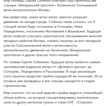
Мэр столицы Сергей Собянин осмотрел ход строительства
станции «Мичуринский проспект» Калининско-Солнцевской
ветки метрополитена Москвы.
Как заявил мэр, новая ветка метро заметно разгрузит
движение на западе города. Собянин также уточнил, что 5
станций линии будут построены в Солнцево, Ново-
Переделкино, поселениях Московский и Внуковское. Будущая
ветка позволит улучшить транспортное обслуживание жителей
западных районов Москвы, снизить нагрузку на юго-западный
участок Сокольнической ветки и интенсивность
автомобильного движения на Ленинском, Мичуринском
проспектах и других трассах этого направления.
По словам Сергея Собянина, будущая ветка является самым
протяженным радиусом метро от «Делового центра» до
Солнцево, Переделкино и Рассказовки. В ходе реализации
этого проекта предстоит пройти порядка 40 км тоннелей, 30 из
которых уже проведены и все станции находятся в стадии
строительства.
Мэр отметил, что на этой важной стройке ведется сложнейший
объем работы, на котором сконцентрированы значительные
силы из других регионов страны и стран СНГ.
«Стройка