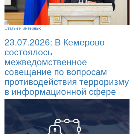
Статьи и интервью
23.07.2026:
В Кемерово
состоялось
межведомственное
совещание по вопросам
противодействия терроризму
в информационной сфере