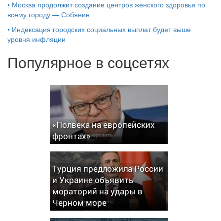
•
Москва продолжит создание центров женского здоровья по
всему городу — Собянин
•
Индексация городских социальных выплат будет выше
уровня инфляции
Популярное в соцсетях
«Полвека на европейских
фронтах»
Турция предложила России
и Украине объявить
мораторий на удары в
Черном море