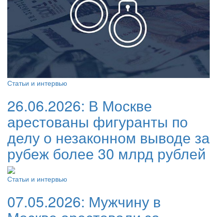
Статьи и интервью
26.06.2026:
В Москве
арестованы фигуранты по
делу о незаконном выводе за
рубеж более 30 млрд рублей
Статьи и интервью
07.05.2026:
Мужчину в