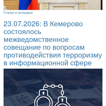
Статьи и интервью
23.07.2026:
В Кемерово
состоялось
межведомственное
совещание по вопросам
противодействия терроризму
в информационной сфере